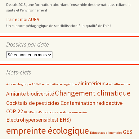
Depuis 2013, une formation abordant l’ensemble des thématiques reliant la
santé et l’environnement
L'air et moi AURA
Un support pédagogique de sensibilisation à la qualité de l’air !
Dossiers par date
Dossiers
par
date
Mots-clefs
air intérieur
Actions de groupe
ADEME et transition énergétique
alcool
Alternatiba
Changement climatique
Amiante
biodiversité
Cocktails de pesticides
Contamination radioactive
COP 22
DAS Débit d'absorption spécifique
eaux usées
Electrohypersensibles( EHS)
empreinte écologique
GES
Etiquetage alimentaire