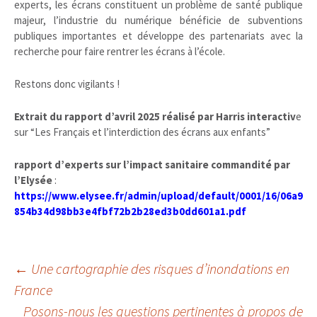
experts, les écrans constituent un problème de santé publique
majeur, l’industrie du numérique bénéficie de subventions
publiques importantes et développe des partenariats avec la
recherche pour faire rentrer les écrans à l’école.
Restons donc vigilants !
Extrait du rapport d’avril 2025 réalisé par Harris interactiv
e
sur “Les Français et l’interdiction des écrans aux enfants”
rapport d’experts sur l’impact sanitaire commandité par
l’Elysée
:
https://www.elysee.fr/admin/upload/
default/0001/16/06a9
854b34d98bb3e4fbf72b2b28ed3b0dd601a1.pdf
Navigation
←
Une cartographie des risques d’inondations en
France
Posons-nous les questions pertinentes à propos de