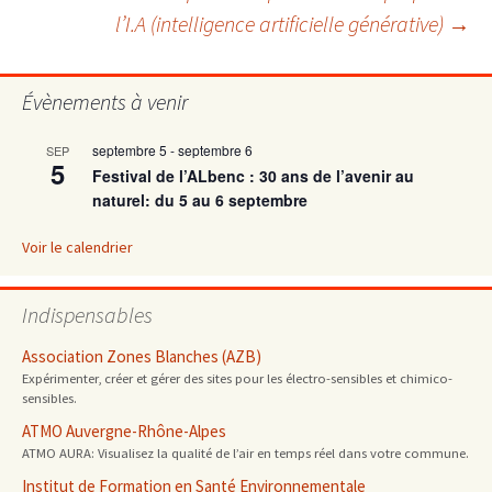
des
l’I.A (intelligence artificielle générative)
→
articles
Évènements à venir
septembre 5
-
septembre 6
SEP
5
Festival de l’ALbenc : 30 ans de l’avenir au
naturel: du 5 au 6 septembre
Voir le calendrier
Indispensables
Association Zones Blanches (AZB)
Expérimenter, créer et gérer des sites pour les électro-sensibles et chimico-
sensibles.
ATMO Auvergne-Rhône-Alpes
ATMO AURA: Visualisez la qualité de l’air en temps réel dans votre commune.
Institut de Formation en Santé Environnementale