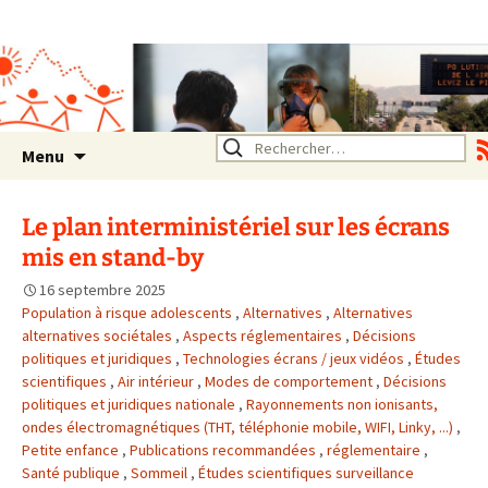
Association SERA Santé
Environnement Auvergne
Rhône Alpes
Un environnement sain pour
la santé de tous
Aller
Rechercher :
Menu
au
contenu
Le plan interministériel sur les écrans
mis en stand-by
16 septembre 2025
Population à risque adolescents
,
Alternatives
,
Alternatives
alternatives sociétales
,
Aspects réglementaires
,
Décisions
politiques et juridiques
,
Technologies écrans / jeux vidéos
,
Études
scientifiques
,
Air intérieur
,
Modes de comportement
,
Décisions
politiques et juridiques nationale
,
Rayonnements non ionisants,
ondes électromagnétiques (THT, téléphonie mobile, WIFI, Linky, ...)
,
Petite enfance
,
Publications recommandées
,
réglementaire
,
Santé publique
,
Sommeil
,
Études scientifiques surveillance