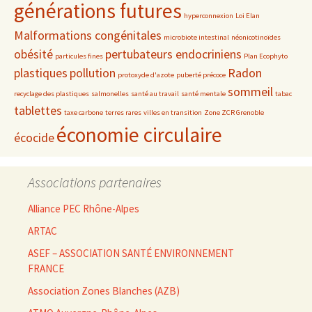
générations futures
hyperconnexion
Loi Elan
Malformations congénitales
microbiote intestinal
néonicotinoïdes
obésité
pertubateurs endocriniens
particules fines
Plan Ecophyto
plastiques
pollution
Radon
protoxyde d'azote
puberté précoce
sommeil
recyclage des plastiques
salmonelles
santé au travail
santé mentale
tabac
tablettes
taxe carbone
terres rares
villes en transition
Zone ZCR Grenoble
économie circulaire
écocide
Associations partenaires
Alliance PEC Rhône-Alpes
ARTAC
ASEF – ASSOCIATION SANTÉ ENVIRONNEMENT
FRANCE
Association Zones Blanches (AZB)