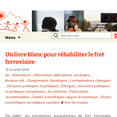
Association SERA Santé
Environnement Auvergne
Rhône Alpes
Un environnement sain pour
la santé de tous
Aller
Rechercher :
Menu
au
contenu
Un livre blanc pour réhabiliter le fret
ferroviaire
10 août 2019
Air
,
Alternatives
,
Alternatives alternatives sociétales
,
Biodiversité
,
Changements climatiques
,
Contaminations chimiques
,
Décisions politiques et juridiques
,
Énergies
,
Décisions politiques
et juridiques européenne
,
Air extérieur
,
Publications
recommandées
,
Études scientifiques rapport économique
,
Études
scientifiques surveillance sanitaire
fret ferroviaire
Fin juillet, les entreprises européennes de fret ferroviaire,