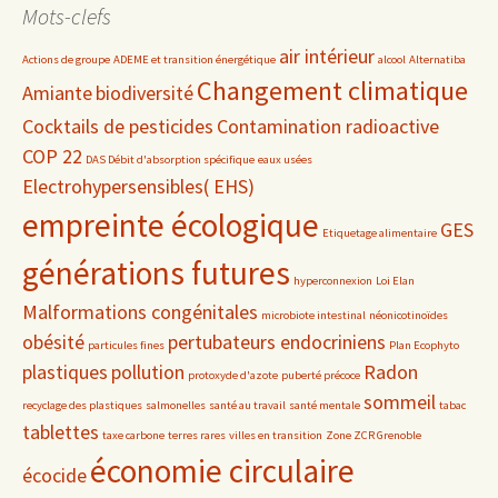
Mots-clefs
air intérieur
Actions de groupe
ADEME et transition énergétique
alcool
Alternatiba
Changement climatique
Amiante
biodiversité
Cocktails de pesticides
Contamination radioactive
COP 22
DAS Débit d'absorption spécifique
eaux usées
Electrohypersensibles( EHS)
empreinte écologique
GES
Etiquetage alimentaire
générations futures
hyperconnexion
Loi Elan
Malformations congénitales
microbiote intestinal
néonicotinoïdes
obésité
pertubateurs endocriniens
particules fines
Plan Ecophyto
plastiques
pollution
Radon
protoxyde d'azote
puberté précoce
sommeil
recyclage des plastiques
salmonelles
santé au travail
santé mentale
tabac
tablettes
taxe carbone
terres rares
villes en transition
Zone ZCR Grenoble
économie circulaire
écocide