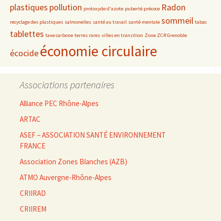
plastiques
pollution
Radon
protoxyde d'azote
puberté précoce
sommeil
recyclage des plastiques
salmonelles
santé au travail
santé mentale
tabac
tablettes
taxe carbone
terres rares
villes en transition
Zone ZCR Grenoble
économie circulaire
écocide
Associations partenaires
Alliance PEC Rhône-Alpes
ARTAC
ASEF – ASSOCIATION SANTÉ ENVIRONNEMENT
FRANCE
Association Zones Blanches (AZB)
ATMO Auvergne-Rhône-Alpes
CRIIRAD
CRIIREM