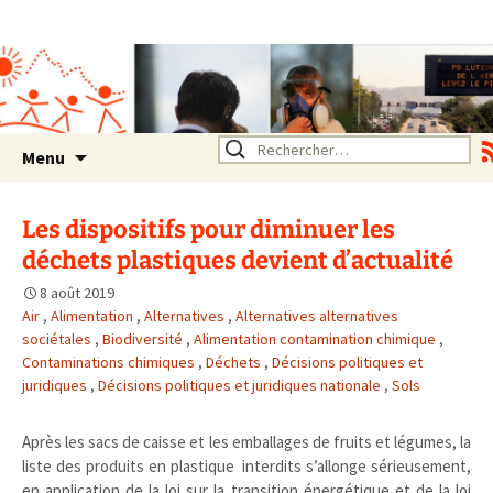
Association SERA Santé
Environnement Auvergne
Rhône Alpes
Un environnement sain pour
la santé de tous
Aller
Rechercher :
Menu
au
contenu
Les dispositifs pour diminuer les
déchets plastiques devient d’actualité
8 août 2019
Air
,
Alimentation
,
Alternatives
,
Alternatives alternatives
sociétales
,
Biodiversité
,
Alimentation contamination chimique
,
Contaminations chimiques
,
Déchets
,
Décisions politiques et
juridiques
,
Décisions politiques et juridiques nationale
,
Sols
Après les sacs de caisse et les emballages de fruits et légumes, la
liste des produits en plastique interdits s’allonge sérieusement,
en application de la loi sur la transition énergétique et de la loi