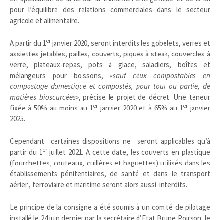
pour l’équilibre des relations commerciales dans le secteur
agricole et alimentaire.
er
A partir du 1
janvier 2020, seront interdits les gobelets, verres et
assiettes jetables, pailles, couverts, piques à steak, couvercles à
verre, plateaux-repas, pots à glace, saladiers, boîtes et
mélangeurs pour boissons,
«sauf ceux compostables en
compostage domestique et compostés, pour tout ou partie, de
matières biosourcées»
, précise le projet de décret. Une teneur
er
er
fixée à 50% au moins au 1
janvier 2020 et à 65% au 1
janvier
2025.
Cependant certaines dispositions ne seront applicables qu’à
er
partir du 1
juillet 2021. A cette date, les couverts en plastique
(fourchettes, couteaux, cuillères et baguettes) utilisés dans les
établissements pénitentiaires, de santé et dans le transport
aérien, ferroviaire et maritime seront alors aussi interdits.
Le principe de la consigne a été soumis à un comité de pilotage
installé le 24 juin dernier par la secrétaire d’Etat Brune Poirson, le