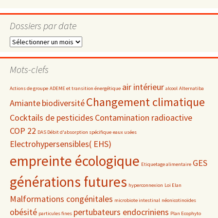
Dossiers par date
Dossiers
par
date
Mots-clefs
air intérieur
Actions de groupe
ADEME et transition énergétique
alcool
Alternatiba
Changement climatique
Amiante
biodiversité
Cocktails de pesticides
Contamination radioactive
COP 22
DAS Débit d'absorption spécifique
eaux usées
Electrohypersensibles( EHS)
empreinte écologique
GES
Etiquetage alimentaire
générations futures
hyperconnexion
Loi Elan
Malformations congénitales
microbiote intestinal
néonicotinoïdes
obésité
pertubateurs endocriniens
particules fines
Plan Ecophyto