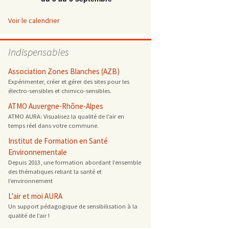
 ONG
Voir le calendrier
 de cuisson
Indispensables
 reprotoxique
Association Zones Blanches (AZB)
Expérimenter, créer et gérer des sites pour les
électro-sensibles et chimico-sensibles.
s
ATMO Auvergne-Rhône-Alpes
ATMO AURA: Visualisez la qualité de l’air en
es
temps réel dans votre commune.
 énergétique
Institut de Formation en Santé
Environnementale
Depuis 2013, une formation abordant l’ensemble
des thématiques reliant la santé et
l’environnement
L'air et moi AURA
Un support pédagogique de sensibilisation à la
qualité de l’air !