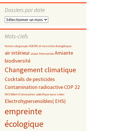
Dossiers par date
Dossiers
par
s
date
Mots-clefs
 téléphonie
Actions de groupe
ADEME et transition énergétique
air intérieur
Amiante
alcool
Alternatiba
biodiversité
Changement climatique
Cocktails de pesticides
Contamination radioactive
COP 22
DAS Débit d'absorption spécifique
eaux usées
Electrohypersensibles( EHS)
empreinte
écologique