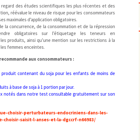
Pharmacovigilance, produits et
au regard des études scientifiques les plus récentes et des
dispositifs de santé, vaccins
ion, réévalue le niveau de risque pour les consommateurs
Population à risque
adolescents
ses maximales d’application obligatoires.
Publications recommandées
exposition professionnelle
de la concurrence, de la consommation et de la répression
Rayonnements
femmes enceintes / enfant
ionisants
dre obligatoires sur l’étiquetage les teneurs en
réglementaire
non ionisants, ondes
s produits, ainsi qu’une mention sur les restrictions à la
Personnes agées
électromagnétiques (THT,
 les femmes enceintes.
mobile, WIFI, Linky, …)
Santé publique
Sols
on recommande aux consommateurs :
Sommeil
 produit contenant du soja pour les enfants de moins de
Technologies
écrans / jeux vidéos
Tourisme
environnement industriel
its à base de soja à 1 portion par jour.
Transports
nanotechnologies
eux notés dans notre test consultable gratuitement sur son
Vie sociale
ue-choisir-perturbateurs-endocriniens-dans-les-
-choisir-saisit-l-anses-et-la-dgccrf-n66983/