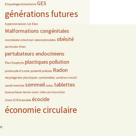
GES
Etiquetage alimentaire
générations futures
hyperconnexion
Loi Elan
Malformations congénitales
obésité
microbiote intestinal
néonicotinoïdes
particules fines
pertubateurs endocriniens
plastiques
pollution
Plan Ecophyto
Radon
protoxyde d'azote
puberté précoce
recyclage des plastiques
salmonelles
santé au travail
sommeil
tablettes
santé mentale
tabac
taxe carbone
terres rares
villes en transition
écocide
Zone ZCR Grenoble
économie circulaire
se