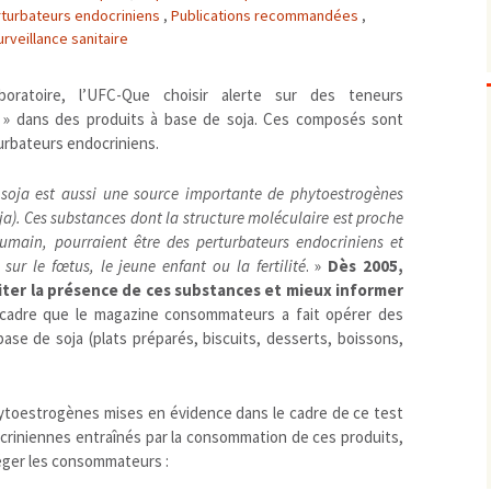
rturbateurs endocriniens
,
Publications recommandées
,
Biodiversité
emballages
positionnement citoyen /
rveillance sanitaire
Bruit
gaspillage alimentaire
Risques majeurs
Changements climatiques
modes de conservation et
oratoire, l’UFC-Que choisir alerte sur des teneurs
Contamination infectieuse
» dans des produits à base de soja. Ces composés sont
urbateurs endocriniens.
Contaminations chimiques
cancérigène / mutagène /
Déchets
métaux lourds et autres
économie circulaire
 soja est aussi une source importante de phytoestrogènes
Décisions politiques et juridiques
perturbateurs endocrinien
recyclage
européenne
ja). Ces substances dont la structure moléculaire est proche
Eau
PFAS
traitements
internationale
mers et océans
main, pourraient être des perturbateurs endocriniens et
Énergies
nationale
superficielles et souterrain
fossiles
 sur le fœtus, le jeune enfant ou la fertilité
. »
Dès 2005,
imiter la présence de ces substances et mieux informer
Environnement numérique
renouvelables / transition
 cadre que le magazine consommateurs a fait opérer des
Études scientifiques
épidémiologique
ase de soja (plats préparés, biscuits, desserts, boissons,
Jurisprudence
rapport économique
Logement
surveillance sanitaire
Modes de comportement
toxicologique
ytoestrogènes mises en évidence dans le cadre de ce test
criniennes entraînés par la consommation de ces produits,
offre de soins
éger les consommateurs :
Petite enfance