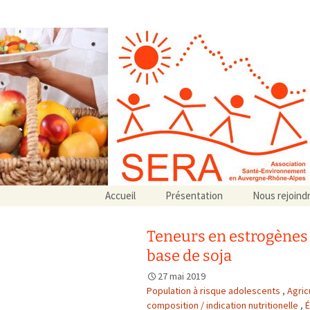
Association SERA Santé Envir
Un environnement sain pour la santé de tous
Aller
Accueil
Présentation
Nous rejoind
au
Qui sommes-nous ?
contenu
Associations partenaires
Teneurs en estrogènes 
Associations adhérentes
base de soja
27 mai 2019
Population à risque adolescents
,
Agric
composition / indication nutritionelle
,
É