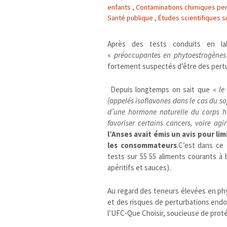
enfants
,
Contaminations chimiques pe
Santé publique
,
Études scientifiques su
Après des tests conduits en lab
«
préoccupantes en phytoestrogènes
fortement suspectés d’être des pert
Depuis longtemps on sait que «
le
(appelés isoflavones dans le cas du so
d’une hormone naturelle du corps hu
favoriser certains cancers, voire agir
l’Anses avait émis un avis pour l
les consommateurs
.C’est dans ce
tests sur 55 55 aliments courants à b
apéritifs et sauces).
Au regard des teneurs élevées en ph
et des risques de perturbations endo
l’UFC-Que Choisir, soucieuse de prot