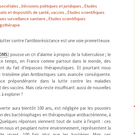
 sociétales
,
Décisions politiques et juridiques
,
Études
Biodiversité
emballages
positionnement citoyen /
its et dispositifs de santé, vaccins
,
Études scientifiques
Bruit
gaspillage alimentaire
Risques majeurs
ues surveillance sanitaire
,
Études scientifiques
Changements climatiques
modes de conservation et
gothérapie
Contamination infectieuse
Contaminations chimiques
cancérigène / mutagène /
 lutter contre l’antibiorésistance est une voie prometteuse.
Déchets
métaux lourds et autres
économie circulaire
OMS
) pousse un cri d’alarme à propos de la tuberculose ; le
Décisions politiques et juridiques
perturbateurs endocrinien
recyclage
européenne
t ce temps, en France comme partout dans le monde, des
Eau
PFAS
traitements
internationale
mers et océans
nt du fait d’impasses thérapeutiques. Et pourtant nous
Énergies
nationale
superficielles et souterrain
fossiles
e troisième plan Antibiotiques sans avancée conséquente.
Environnement numérique
renouvelables / transition
ace prépondérante dans la lutte contre les maladies
 des vaccins. Mais cela reste insuffisant: aussi de nouvelles
Études scientifiques
épidémiologique
 à explorer ?
Jurisprudence
rapport économique
Logement
surveillance sanitaire
verte aura bientôt 100 ans, est négligée par les pouvoirs
Modes de comportement
toxicologique
ation des bactériophages en thérapeutique antibactérienne, à
offre de soins
 Quelques réponses viennent tout de suite à l’esprit : ces
 en nous et peuplant notre environnement, représentent la
Petite enfance
de vivant, 100 fois plus que les bactéries. Mais ces