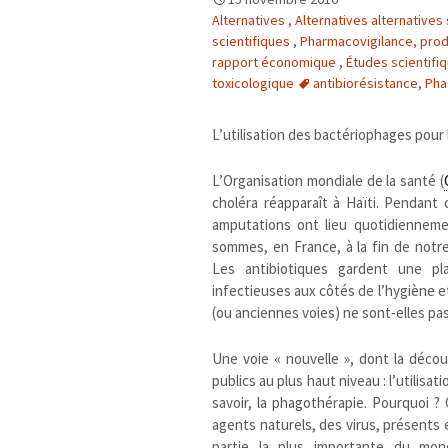
Alternatives
,
Alternatives alternatives
scientifiques
,
Pharmacovigilance, produ
rapport économique
,
Études scientifiq
toxicologique
antibiorésistance
,
Pha
L’utilisation des bactériophages pour
L’Organisation mondiale de la santé (
choléra réapparaît à Haïti. Pendan
amputations ont lieu quotidienneme
sommes, en France, à la fin de notr
Les antibiotiques gardent une pl
infectieuses aux côtés de l’hygiène et
(ou anciennes voies) ne sont-elles pas
Une voie « nouvelle », dont la décou
publics au plus haut niveau : l’utilis
savoir, la phagothérapie. Pourquoi ?
agents naturels, des virus, présents
partie la plus importante du mon