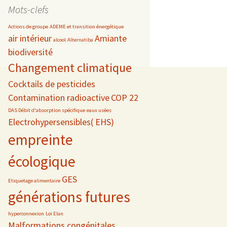
date
Mots-clefs
Actions de groupe
ADEME et transition énergétique
air intérieur
Amiante
alcool
Alternatiba
biodiversité
s
Changement climatique
 téléphonie
Cocktails de pesticides
Contamination radioactive
COP 22
DAS Débit d'absorption spécifique
eaux usées
Electrohypersensibles( EHS)
empreinte
écologique
GES
Etiquetage alimentaire
générations futures
hyperconnexion
Loi Elan
Malformations congénitales