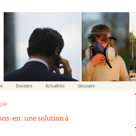
onnement Auvergne Rhône Alpes
re
Dossiers
Actualités
Glossaire
Actions judiciaires
Événements à venir…
Agriculture et élevage
Actualités partenaires
pie
agroécologie / biologie
Air
Bilan d’activité
OGM / pesticides
Bruit
ons-en : une solution à
Alimentation
extérieur
composition / indication n
Alternatives
intérieur
contamination chimique
alternatives sociétales
Aspects réglementaires
contamination microbien
consultation publique