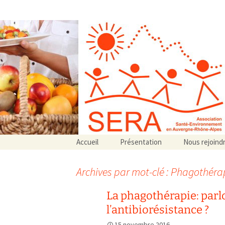
Association SERA Santé Envir
Un environnement sain pour la santé de tous
Aller
Accueil
Présentation
Nous rejoind
au
Qui sommes-nous ?
contenu
Associations partenaires
Archives par mot-clé : Phagothéra
Associations adhérentes
La phagothérapie: parl
l’antibiorésistance ?
15 novembre 2016