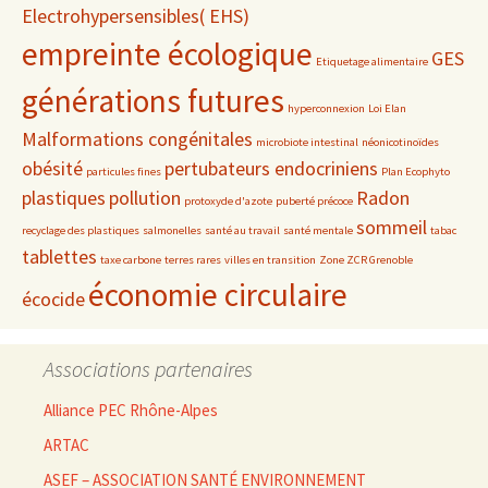
Electrohypersensibles( EHS)
empreinte écologique
GES
Etiquetage alimentaire
générations futures
hyperconnexion
Loi Elan
Malformations congénitales
microbiote intestinal
néonicotinoïdes
obésité
pertubateurs endocriniens
particules fines
Plan Ecophyto
plastiques
pollution
Radon
protoxyde d'azote
puberté précoce
sommeil
recyclage des plastiques
salmonelles
santé au travail
santé mentale
tabac
tablettes
taxe carbone
terres rares
villes en transition
Zone ZCR Grenoble
économie circulaire
écocide
Associations partenaires
Alliance PEC Rhône-Alpes
ARTAC
ASEF – ASSOCIATION SANTÉ ENVIRONNEMENT