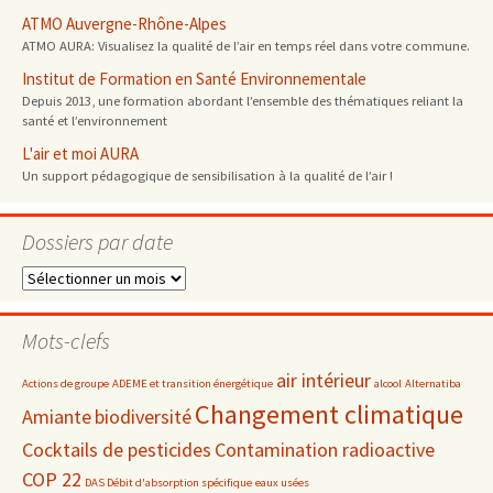
ATMO Auvergne-Rhône-Alpes
ATMO AURA: Visualisez la qualité de l’air en temps réel dans votre commune.
Institut de Formation en Santé Environnementale
Depuis 2013, une formation abordant l’ensemble des thématiques reliant la
santé et l’environnement
L'air et moi AURA
Un support pédagogique de sensibilisation à la qualité de l’air !
Dossiers par date
Dossiers
par
date
Mots-clefs
air intérieur
Actions de groupe
ADEME et transition énergétique
alcool
Alternatiba
Changement climatique
Amiante
biodiversité
Cocktails de pesticides
Contamination radioactive
COP 22
DAS Débit d'absorption spécifique
eaux usées