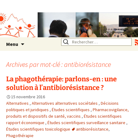
Association SERA Santé
Environnement Auvergne
Rhône Alpes
Un environnement sain pour
la santé de tous
Aller
Rechercher :
Menu
au
contenu
Archives par mot-clé : antibiorésistance
La phagothérapie: parlons-en : une
solution à l’antibiorésistance ?
15 novembre 2016
Alternatives
,
Alternatives alternatives sociétales
,
Décisions
politiques et juridiques
,
Études scientifiques
,
Pharmacovigilance,
produits et dispositifs de santé, vaccins
,
Études scientifiques
rapport économique
,
Études scientifiques surveillance sanitaire
,
Études scientifiques toxicologique
antibiorésistance
,
Phagothérapie