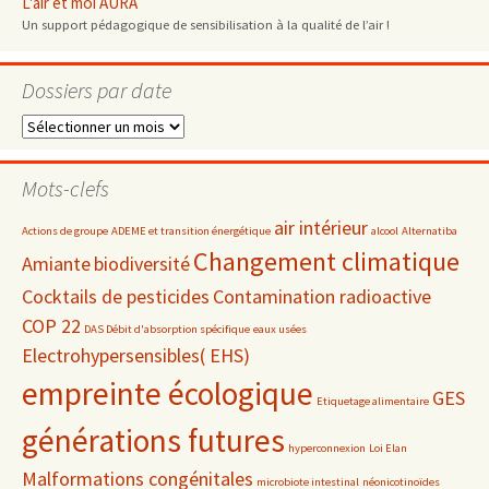
L'air et moi AURA
Un support pédagogique de sensibilisation à la qualité de l’air !
Dossiers par date
Dossiers
par
date
Mots-clefs
air intérieur
Actions de groupe
ADEME et transition énergétique
alcool
Alternatiba
Changement climatique
Amiante
biodiversité
Cocktails de pesticides
Contamination radioactive
COP 22
DAS Débit d'absorption spécifique
eaux usées
Electrohypersensibles( EHS)
empreinte écologique
GES
Etiquetage alimentaire
générations futures
hyperconnexion
Loi Elan
Malformations congénitales
microbiote intestinal
néonicotinoïdes