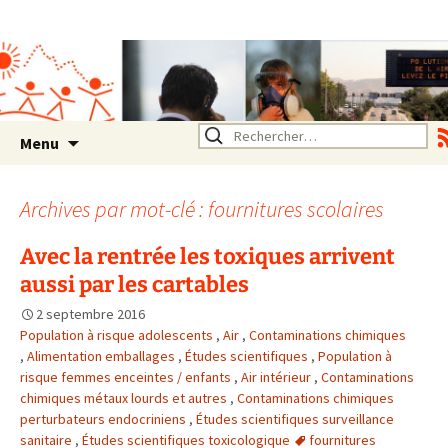
Association SERA Santé
Environnement Auvergne
Rhône Alpes
Un environnement sain pour
la santé de tous
Aller
Rechercher :
Menu
au
contenu
Archives par mot-clé : fournitures scolaires
Avec la rentrée les toxiques arrivent
aussi par les cartables
2 septembre 2016
Population à risque adolescents
,
Air
,
Contaminations chimiques
,
Alimentation emballages
,
Études scientifiques
,
Population à
risque femmes enceintes / enfants
,
Air intérieur
,
Contaminations
chimiques métaux lourds et autres
,
Contaminations chimiques
perturbateurs endocriniens
,
Études scientifiques surveillance
sanitaire
,
Études scientifiques toxicologique
fournitures