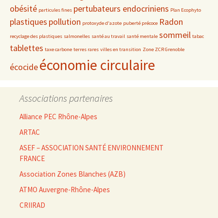
obésité
pertubateurs endocriniens
particules fines
Plan Ecophyto
plastiques
pollution
Radon
protoxyde d'azote
puberté précoce
sommeil
recyclage des plastiques
salmonelles
santé au travail
santé mentale
tabac
tablettes
taxe carbone
terres rares
villes en transition
Zone ZCR Grenoble
économie circulaire
écocide
Associations partenaires
Alliance PEC Rhône-Alpes
ARTAC
ASEF – ASSOCIATION SANTÉ ENVIRONNEMENT
FRANCE
Association Zones Blanches (AZB)
ATMO Auvergne-Rhône-Alpes
CRIIRAD