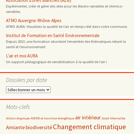
Association Zones Blanches (AZB)
Expérimenter, créer et gérer des sites pour les électro-sensibles et chimico-
sensibles.
ATMO Auvergne-Rhône-Alpes
ATMO AURA: Visualisez la qualité de l’air en temps réel dans votre commune.
Institut de Formation en Santé Environnementale
Depuis 2013, une formation abordant l’ensemble des thématiques reliant la
santé et l’environnement
L'air et moi AURA
Un support pédagogique de sensibilisation à la qualité de l’air !
Dossiers par date
Dossiers
par
date
Mots-clefs
air intérieur
Actions de groupe
ADEME et transition énergétique
alcool
Alternatiba
Changement climatique
Amiante
biodiversité