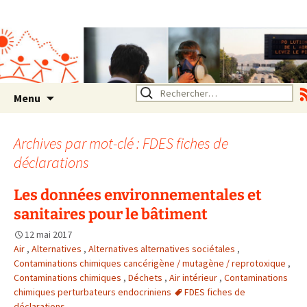
Association SERA Santé
Environnement Auvergne
Rhône Alpes
Un environnement sain pour
la santé de tous
Aller
Rechercher :
Menu
au
contenu
Archives par mot-clé : FDES fiches de
déclarations
Les données environnementales et
sanitaires pour le bâtiment
12 mai 2017
Air
,
Alternatives
,
Alternatives alternatives sociétales
,
Contaminations chimiques cancérigène / mutagène / reprotoxique
,
Contaminations chimiques
,
Déchets
,
Air intérieur
,
Contaminations
chimiques perturbateurs endocriniens
FDES fiches de
déclarations