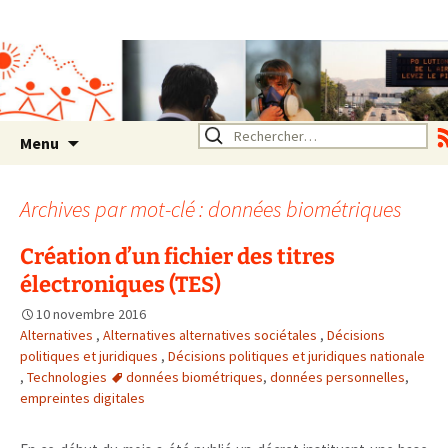
Association SERA Santé
Environnement Auvergne
Rhône Alpes
Un environnement sain pour
la santé de tous
Aller
Rechercher :
Menu
au
contenu
Archives par mot-clé : données biométriques
Création d’un fichier des titres
électroniques (TES)
10 novembre 2016
Alternatives
,
Alternatives alternatives sociétales
,
Décisions
politiques et juridiques
,
Décisions politiques et juridiques nationale
,
Technologies
données biométriques
,
données personnelles
,
empreintes digitales