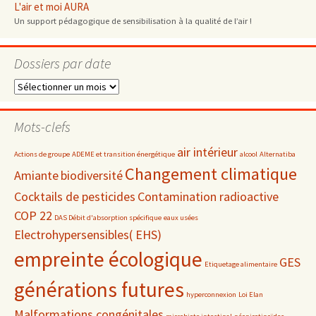
L'air et moi AURA
Un support pédagogique de sensibilisation à la qualité de l’air !
Dossiers par date
Dossiers
par
date
Mots-clefs
air intérieur
Actions de groupe
ADEME et transition énergétique
alcool
Alternatiba
Changement climatique
Amiante
biodiversité
Cocktails de pesticides
Contamination radioactive
COP 22
DAS Débit d'absorption spécifique
eaux usées
Electrohypersensibles( EHS)
empreinte écologique
GES
Etiquetage alimentaire
générations futures
hyperconnexion
Loi Elan
Malformations congénitales