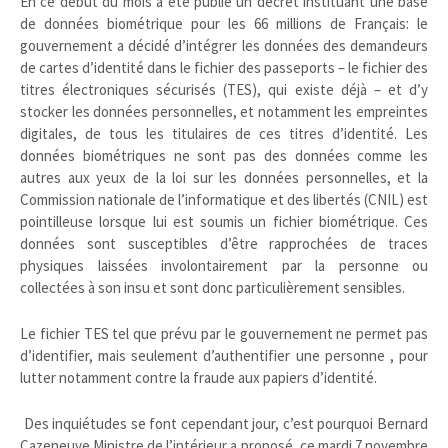
En ce début du mois a été publié un décret instituant une base
de données biométrique pour les 66 millions de Français: le
gouvernement a décidé d’intégrer les données des demandeurs
de cartes d’identité dans le fichier des passeports – le fichier des
titres électroniques sécurisés (TES), qui existe déjà – et d’y
stocker les données personnelles, et notamment les empreintes
digitales, de tous les titulaires de ces titres d’identité. Les
données biométriques ne sont pas des données comme les
autres aux yeux de la loi sur les données personnelles, et la
Commission nationale de l’informatique et des libertés (CNIL) est
pointilleuse lorsque lui est soumis un fichier biométrique. Ces
données sont susceptibles d’être rapprochées de traces
physiques laissées involontairement par la personne ou
collectées à son insu et sont donc particulièrement sensibles.
Le fichier TES tel que prévu par le gouvernement ne permet pas
d’identifier, mais seulement d’authentifier une personne , pour
lutter notamment contre la fraude aux papiers d’identité.
Des inquiétudes se font cependant jour, c’est pourquoi Bernard
Cazeneuve Ministre de l’intérieur a proposé, ce mardi 7 novembre