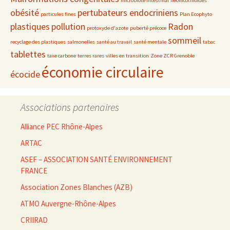
microbiote intestinal
néonicotinoïdes
obésité
pertubateurs endocriniens
particules fines
Plan Ecophyto
plastiques
pollution
Radon
protoxyde d'azote
puberté précoce
sommeil
recyclage des plastiques
salmonelles
santé au travail
santé mentale
tabac
tablettes
taxe carbone
terres rares
villes en transition
Zone ZCR Grenoble
économie circulaire
écocide
Associations partenaires
Alliance PEC Rhône-Alpes
ARTAC
ASEF – ASSOCIATION SANTÉ ENVIRONNEMENT
FRANCE
Association Zones Blanches (AZB)
ATMO Auvergne-Rhône-Alpes
CRIIRAD