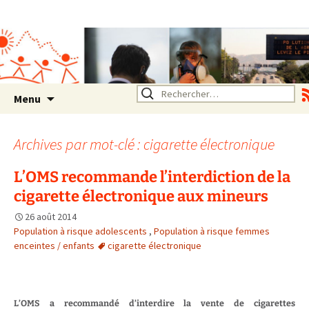
Association SERA Santé
Environnement Auvergne
Rhône Alpes
Un environnement sain pour
la santé de tous
Aller
Rechercher :
Menu
au
contenu
Archives par mot-clé : cigarette électronique
L’OMS recommande l’interdiction de la
cigarette électronique aux mineurs
26 août 2014
Population à risque adolescents
,
Population à risque femmes
enceintes / enfants
cigarette électronique
L’OMS a recommandé d’interdire la vente de cigarettes