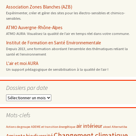
Association Zones Blanches (AZB)
Expérimenter, créer et gérer des sites pour les électro-sensibles et chimico-
sensibles.
ATMO Auvergne-Rhône-Alpes
ATMO AURA: Visualisez la qualité de l’air en temps réel dans votre commune.
Institut de Formation en Santé Environnementale
Depuis 2013, une formation abordant l’ensemble des thématiques reliant la
santé et l’environnement
L'air et moi AURA
Un support pédagogique de sensibilisation à la qualité de l’air !
Dossiers par date
Dossiers
par
date
Mots-clefs
air intérieur
Actions de groupe
ADEME et transition énergétique
alcool
Alternatiba
Changement climatique
Amiante
biodiversité