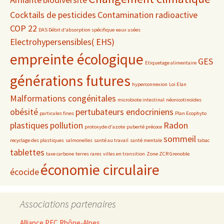
Cocktails de pesticides
Contamination radioactive
COP 22
DAS Débit d'absorption spécifique
eaux usées
Electrohypersensibles( EHS)
empreinte écologique
GES
Etiquetage alimentaire
générations futures
hyperconnexion
Loi Elan
Malformations congénitales
microbiote intestinal
néonicotinoïdes
obésité
pertubateurs endocriniens
particules fines
Plan Ecophyto
plastiques
pollution
Radon
protoxyde d'azote
puberté précoce
sommeil
recyclage des plastiques
salmonelles
santé au travail
santé mentale
tabac
tablettes
taxe carbone
terres rares
villes en transition
Zone ZCR Grenoble
économie circulaire
écocide
Associations partenaires
Alliance PEC Rhône-Alpes