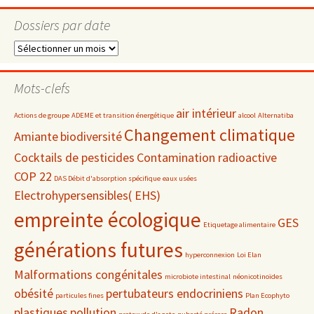
Dossiers par date
Dossiers
par
date
Mots-clefs
air intérieur
Actions de groupe
ADEME et transition énergétique
alcool
Alternatiba
Changement climatique
Amiante
biodiversité
Cocktails de pesticides
Contamination radioactive
COP 22
DAS Débit d'absorption spécifique
eaux usées
Electrohypersensibles( EHS)
empreinte écologique
GES
Etiquetage alimentaire
générations futures
hyperconnexion
Loi Elan
Malformations congénitales
microbiote intestinal
néonicotinoïdes
obésité
pertubateurs endocriniens
particules fines
Plan Ecophyto
plastiques
pollution
Radon