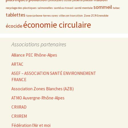
protoxyde d'azote
puberté précoce
sommeil
recyclage des plastiques
salmonelles
santé au travail
santé mentale
tabac
tablettes
taxe carbone
terres rares
villes en transition
Zone ZCR Grenoble
économie circulaire
écocide
Associations partenaires
Alliance PEC Rhône-Alpes
ARTAC
ASEF – ASSOCIATION SANTÉ ENVIRONNEMENT
FRANCE
Association Zones Blanches (AZB)
ATMO Auvergne-Rhône-Alpes
CRIIRAD
CRIIREM
Fédération l'Air et moi