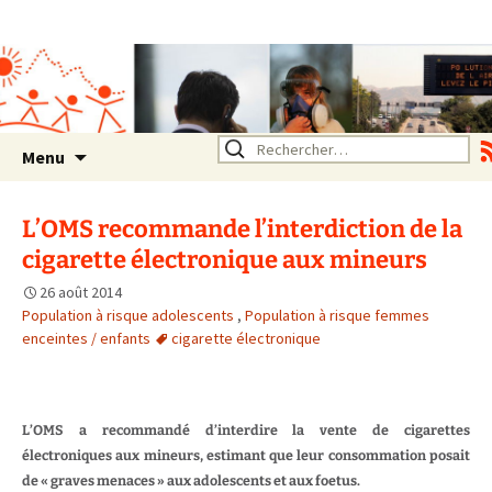
Association SERA Santé
Environnement Auvergne
Rhône Alpes
Un environnement sain pour
la santé de tous
Aller
Rechercher :
Menu
au
contenu
L’OMS recommande l’interdiction de la
cigarette électronique aux mineurs
26 août 2014
Population à risque adolescents
,
Population à risque femmes
enceintes / enfants
cigarette électronique
L’OMS a recommandé d’interdire la vente de cigarettes
électroniques aux mineurs, estimant que leur consommation posait
de « graves menaces » aux adolescents et aux foetus.