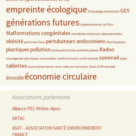
empreinte écologique
GES
Etiquetage alimentaire
générations futures
hyperconnexion
Loi Elan
Malformations congénitales
microbiote intestinal
néonicotinoïdes
obésité
pertubateurs endocriniens
particules fines
Plan Ecophyto
plastiques
pollution
Radon
protoxyde d'azote
puberté précoce
sommeil
recyclage des plastiques
salmonelles
santé au travail
santé mentale
tabac
tablettes
taxe carbone
terres rares
villes en transition
Zone ZCR Grenoble
économie circulaire
écocide
Associations partenaires
Alliance PEC Rhône-Alpes
ARTAC
ASEF – ASSOCIATION SANTÉ ENVIRONNEMENT
FRANCE