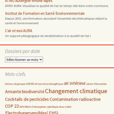
ATMO Auvergne-Rhône-Alpes
ATMO AURA: Visualisez la qualité de l’air en temps réel dans votre commune.
Institut de Formation en Santé Environnementale
Depuis 2013, une formation abordant l’ensemble des thématiques reliant la
santé et l’environnement
L'air et moi AURA
Un support pédagogique de sensibilisation à la qualité de l’air !
Dossiers par date
Dossiers
par
date
Mots-clefs
air intérieur
Actions de groupe
ADEME et transition énergétique
alcool
Alternatiba
Changement climatique
Amiante
biodiversité
Cocktails de pesticides
Contamination radioactive
COP 22
DAS Débit d'absorption spécifique
eaux usées
Electrohypersensibles( EHS)