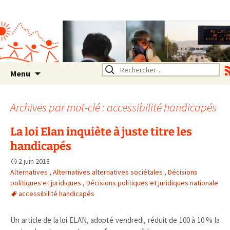
Association SERA Santé
Environnement Auvergne
Rhône Alpes
Un environnement sain pour
la santé de tous
Aller
Rechercher :
Menu
au
contenu
Archives par mot-clé : accessibilité handicapés
La loi Elan inquiète à juste titre les
handicapés
2 juin 2018
Alternatives
,
Alternatives alternatives sociétales
,
Décisions
politiques et juridiques
,
Décisions politiques et juridiques nationale
accessibilité handicapés
Un article de la loi ELAN, adopté vendredi, réduit de 100 à 10 % la