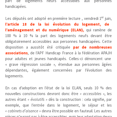
part de logements neufs accessibles aux personnes
handicapées.
er
Les députés ont adopté en première lecture , vendredi 1
juin,
l’article 18 de la loi évolution du logement, de
l’aménagement et du numérique (ELAN),
qui ramène de
100 % à 10 % la part des logements neufs devant être
obligatoirement accessibles aux personnes handicapées
.
Cette
disposition a aussitôt été critiquée
par de nombreuses
associations
, de l’APF Handicap France à la fédération APAJH
pour adultes et jeunes handicapés. Celles-ci dénoncent une
« grave régression sociale »
,
étendue aux personnes âgées
dépendantes, également concernées par l’évolution des
logements.
En cas d’adoption en l’état de la loi ELAN, seuls 10 % des
nouvelles constructions devront donc être
« accessibles »
, les
autres étant
« évolutifs »
dès la construction : cela signifie, par
exemple, que l’entrée dans le logement, le séjour et les
« cabinets d’aisance »
devra être possible en fauteuil. Les autres
pièces n’auront pas à être accessibles, mais leur adaptation devra