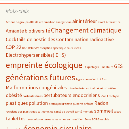
par
date
Mots-clefs
air intérieur
Actions de groupe
ADEME et transition énergétique
alcool
Alternatiba
Changement climatique
Amiante
biodiversité
Cocktails de pesticides
Contamination radioactive
COP 22
DAS Débit d'absorption spécifique
eaux usées
Electrohypersensibles( EHS)
empreinte écologique
GES
Etiquetage alimentaire
générations futures
hyperconnexion
Loi Elan
Malformations congénitales
microbiote intestinal
néonicotinoïdes
obésité
pertubateurs endocriniens
particules fines
Plan Ecophyto
plastiques
pollution
Radon
protoxyde d'azote
puberté précoce
sommeil
recyclage des plastiques
salmonelles
santé au travail
santé mentale
tabac
tablettes
taxe carbone
terres rares
villes en transition
Zone ZCR Grenoble
économie circulaire