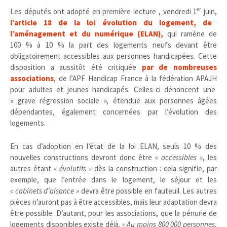
er
Les députés ont adopté en première lecture , vendredi 1
juin,
l’article 18 de la loi évolution du logement, de
l’aménagement et du numérique (ELAN),
qui ramène de
100 % à 10 % la part des logements neufs devant être
obligatoirement accessibles aux personnes handicapées
.
Cette
disposition a aussitôt été critiquée
par de nombreuses
associations
, de l’APF Handicap France à la fédération APAJH
pour adultes et jeunes handicapés. Celles-ci dénoncent une
« grave régression sociale »
,
étendue aux personnes âgées
dépendantes, également concernées par l’évolution des
logements.
En cas d’adoption en l’état de la loi ELAN, seuls 10 % des
nouvelles constructions devront donc être
« accessibles »
, les
autres étant
« évolutifs »
dès la construction : cela signifie, par
exemple, que l’entrée dans le logement, le séjour et les
« cabinets d’aisance »
devra être possible en fauteuil. Les autres
pièces n’auront pas à être accessibles, mais leur adaptation devra
être possible. D’autant, pour les associations, que la pénurie de
logements disponibles existe déjà.
« Au moins 800 000 personnes,