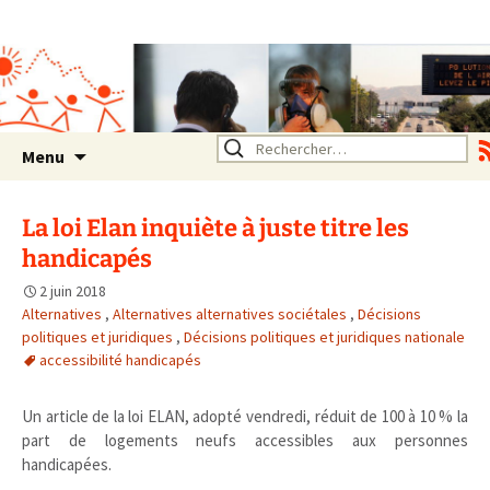
Association SERA Santé
Environnement Auvergne
Rhône Alpes
Un environnement sain pour
la santé de tous
Aller
Rechercher :
Menu
au
contenu
La loi Elan inquiète à juste titre les
handicapés
2 juin 2018
Alternatives
,
Alternatives alternatives sociétales
,
Décisions
politiques et juridiques
,
Décisions politiques et juridiques nationale
accessibilité handicapés
Un article de la loi ELAN, adopté vendredi, réduit de 100 à 10 % la
part de logements neufs accessibles aux personnes
handicapées.