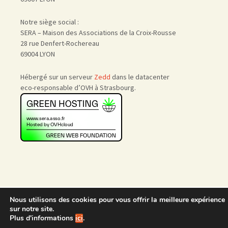
Notre siège social :
SERA – Maison des Associations de la Croix-Rousse
28 rue Denfert-Rochereau
69004 LYON
Hébergé sur un serveur
Zedd
dans le datacenter
eco-responsable d’OVH à Strasbourg.
Accueil
|
Nous rejoindre
|
Nous utilisons des cookies pour vous offrir la meilleure expérience
Admin
sur notre site.
Plus d'informations
ici
.