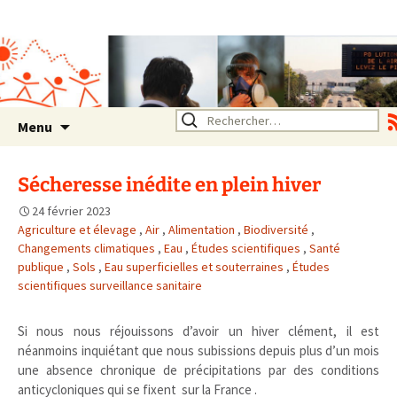
Association SERA Santé
Environnement Auvergne
Rhône Alpes
Un environnement sain pour
la santé de tous
Aller
Rechercher :
Menu
au
contenu
Sécheresse inédite en plein hiver
24 février 2023
Agriculture et élevage
,
Air
,
Alimentation
,
Biodiversité
,
Changements climatiques
,
Eau
,
Études scientifiques
,
Santé
publique
,
Sols
,
Eau superficielles et souterraines
,
Études
scientifiques surveillance sanitaire
Si nous nous réjouissons d’avoir un hiver clément, il est
néanmoins inquiétant que nous subissions depuis plus d’un mois
une absence chronique de précipitations par des conditions
anticycloniques qui se fixent sur la France .