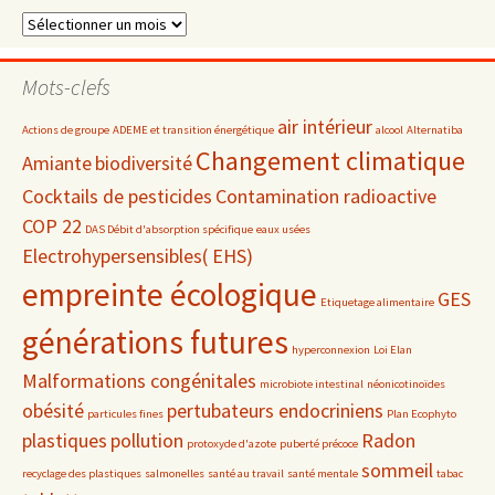
Dossiers
par
date
Mots-clefs
air intérieur
Actions de groupe
ADEME et transition énergétique
alcool
Alternatiba
Changement climatique
Amiante
biodiversité
Cocktails de pesticides
Contamination radioactive
COP 22
DAS Débit d'absorption spécifique
eaux usées
Electrohypersensibles( EHS)
empreinte écologique
GES
Etiquetage alimentaire
générations futures
hyperconnexion
Loi Elan
Malformations congénitales
microbiote intestinal
néonicotinoïdes
obésité
pertubateurs endocriniens
particules fines
Plan Ecophyto
plastiques
pollution
Radon
protoxyde d'azote
puberté précoce
sommeil
recyclage des plastiques
salmonelles
santé au travail
santé mentale
tabac