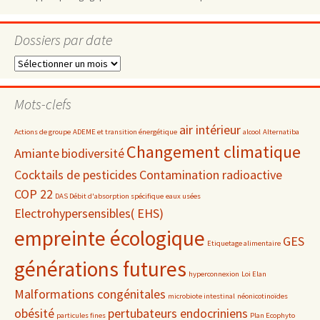
Dossiers par date
Dossiers
par
date
Mots-clefs
air intérieur
Actions de groupe
ADEME et transition énergétique
alcool
Alternatiba
Changement climatique
Amiante
biodiversité
Cocktails de pesticides
Contamination radioactive
COP 22
DAS Débit d'absorption spécifique
eaux usées
Electrohypersensibles( EHS)
empreinte écologique
GES
Etiquetage alimentaire
générations futures
hyperconnexion
Loi Elan
Malformations congénitales
microbiote intestinal
néonicotinoïdes
obésité
pertubateurs endocriniens
particules fines
Plan Ecophyto