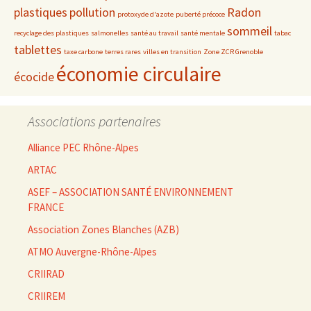
plastiques
pollution
Radon
protoxyde d'azote
puberté précoce
sommeil
recyclage des plastiques
salmonelles
santé au travail
santé mentale
tabac
tablettes
taxe carbone
terres rares
villes en transition
Zone ZCR Grenoble
économie circulaire
écocide
Associations partenaires
Alliance PEC Rhône-Alpes
ARTAC
ASEF – ASSOCIATION SANTÉ ENVIRONNEMENT
FRANCE
Association Zones Blanches (AZB)
ATMO Auvergne-Rhône-Alpes
CRIIRAD
CRIIREM