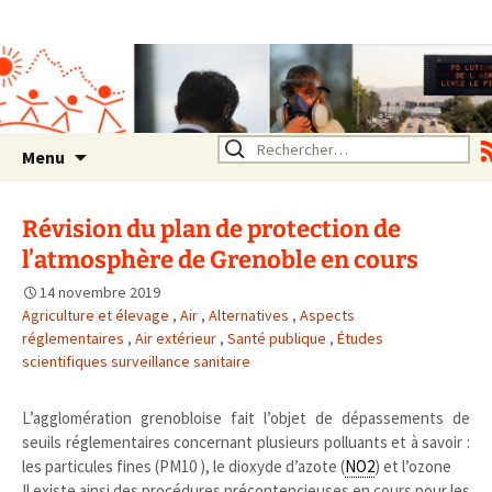
Association SERA Santé
Environnement Auvergne
Rhône Alpes
Un environnement sain pour
la santé de tous
Aller
Rechercher :
Menu
au
contenu
Révision du plan de protection de
l’atmosphère de Grenoble en cours
14 novembre 2019
Agriculture et élevage
,
Air
,
Alternatives
,
Aspects
réglementaires
,
Air extérieur
,
Santé publique
,
Études
scientifiques surveillance sanitaire
L’agglomération grenobloise fait l’objet de dépassements de
seuils réglementaires concernant plusieurs polluants et à savoir :
les particules fines (PM10 ), le dioxyde d’azote (
NO2
) et l’ozone
Il existe ainsi des procédures précontencieuses en cours pour les