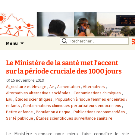
Association SERA Santé
Environnement Auvergne
Rhône Alpes
Un environnement sain pour
la santé de tous
Aller
Rechercher :
Menu
au
contenu
Le Ministère de la santé met l’accent
sur la période cruciale des 1000 jours
15 novembre 2019
Agriculture et élevage
,
Air
,
Alimentation
,
Alternatives
,
Alternatives alternatives sociétales
,
Contaminations chimiques
,
Eau
,
Études scientifiques
,
Population à risque femmes enceintes /
enfants
,
Contaminations chimiques perturbateurs endocriniens
,
Petite enfance
,
Population à risque
,
Publications recommandées
,
Santé publique
,
Études scientifiques surveillance sanitaire
Le Ministère s’engage pour mieux faire connaître le rôle