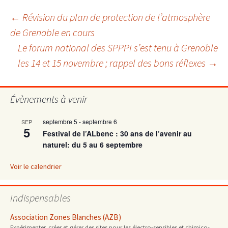
Navigation
←
Révision du plan de protection de l’atmosphère
de Grenoble en cours
Le forum national des SPPPI s’est tenu à Grenoble
des
les 14 et 15 novembre ; rappel des bons réflexes
→
articles
Évènements à venir
septembre 5
-
septembre 6
SEP
5
Festival de l’ALbenc : 30 ans de l’avenir au
naturel: du 5 au 6 septembre
Voir le calendrier
Indispensables
Association Zones Blanches (AZB)
Expérimenter, créer et gérer des sites pour les électro-sensibles et chimico-