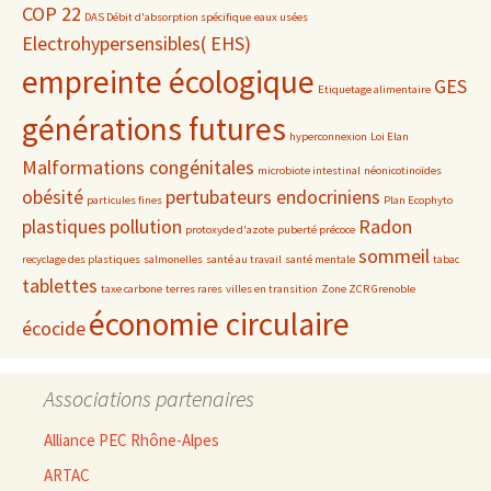
COP 22
DAS Débit d'absorption spécifique
eaux usées
Electrohypersensibles( EHS)
empreinte écologique
GES
Etiquetage alimentaire
générations futures
hyperconnexion
Loi Elan
Malformations congénitales
microbiote intestinal
néonicotinoïdes
obésité
pertubateurs endocriniens
particules fines
Plan Ecophyto
plastiques
pollution
Radon
protoxyde d'azote
puberté précoce
sommeil
recyclage des plastiques
salmonelles
santé au travail
santé mentale
tabac
tablettes
taxe carbone
terres rares
villes en transition
Zone ZCR Grenoble
économie circulaire
écocide
Associations partenaires
Alliance PEC Rhône-Alpes
ARTAC