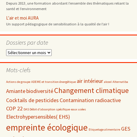
Depuis 2013, une formation abordant l’ensemble des thématiques reliant la
santé et l’environnement
L'air et moi AURA
Un support pédagogique de sensibilisation à la qualité de l’air !
Dossiers par date
Dossiers
par
date
Mots-clefs
air intérieur
Actions de groupe
ADEME et transition énergétique
alcool
Alternatiba
Changement climatique
Amiante
biodiversité
Cocktails de pesticides
Contamination radioactive
COP 22
DAS Débit d'absorption spécifique
eaux usées
Electrohypersensibles( EHS)
empreinte écologique
GES
Etiquetage alimentaire