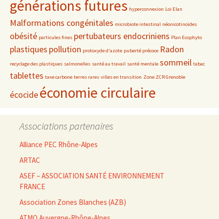
générations futures
hyperconnexion
Loi Elan
Malformations congénitales
microbiote intestinal
néonicotinoïdes
obésité
pertubateurs endocriniens
particules fines
Plan Ecophyto
plastiques
pollution
Radon
protoxyde d'azote
puberté précoce
sommeil
recyclage des plastiques
salmonelles
santé au travail
santé mentale
tabac
tablettes
taxe carbone
terres rares
villes en transition
Zone ZCR Grenoble
économie circulaire
écocide
Associations partenaires
Alliance PEC Rhône-Alpes
ARTAC
ASEF – ASSOCIATION SANTÉ ENVIRONNEMENT
FRANCE
Association Zones Blanches (AZB)
ATMO Auvergne-Rhône-Alpes