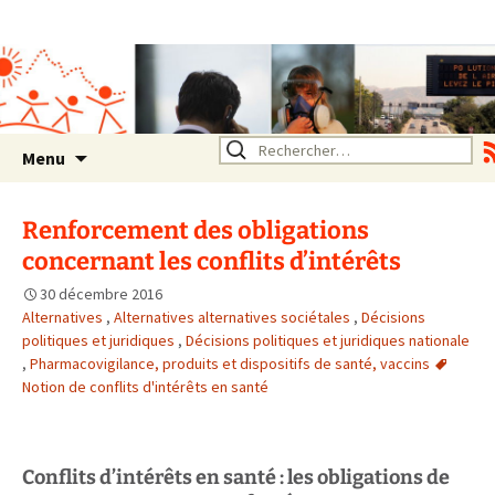
Association SERA Santé
Environnement Auvergne
Rhône Alpes
Un environnement sain pour
la santé de tous
Aller
Rechercher :
Menu
au
contenu
Renforcement des obligations
concernant les conflits d’intérêts
30 décembre 2016
Alternatives
,
Alternatives alternatives sociétales
,
Décisions
politiques et juridiques
,
Décisions politiques et juridiques nationale
,
Pharmacovigilance, produits et dispositifs de santé, vaccins
Notion de conflits d'intérêts en santé
Conflits d’intérêts en santé : les obligations de