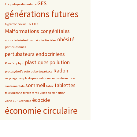
GES
Etiquetage alimentaire
générations futures
hyperconnexion
Loi Elan
Malformations congénitales
obésité
microbiote intestinal
néonicotinoïdes
particules fines
pertubateurs endocriniens
plastiques
pollution
Plan Ecophyto
Radon
protoxyde d'azote
puberté précoce
recyclage des plastiques
salmonelles
santé au travail
sommeil
tablettes
santé mentale
tabac
taxe carbone
terres rares
villes en transition
écocide
Zone ZCR Grenoble
économie circulaire