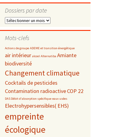
Dossiers par date
Dossiers
par
s
date
Mots-clefs
 téléphonie
Actions de groupe
ADEME et transition énergétique
air intérieur
Amiante
alcool
Alternatiba
biodiversité
Changement climatique
Cocktails de pesticides
Contamination radioactive
COP 22
DAS Débit d'absorption spécifique
eaux usées
Electrohypersensibles( EHS)
empreinte
écologique