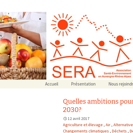
Association SERA Santé Envir
Un environnement sain pour la santé de tous
Aller
Accueil
Présentation
Nous rejoind
au
Qui sommes-nous ?
contenu
Associations partenaires
Quelles ambitions pour
Associations adhérentes
2030?
12 avril 2017
Agriculture et élevage
,
Air
,
Alternativ
Changements climatiques
,
Déchets
,
D