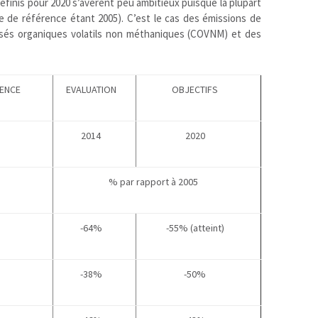
définis pour 2020 s’avèrent peu ambitieux puisque la plupart
ée de référence étant 2005). C’est le cas des émissions de
sés organiques volatils non méthaniques (COVNM) et des
RENCE
EVALUATION
OBJECTIFS
2014
2020
% par rapport à 2005
-64%
-55% (atteint)
-38%
-50%