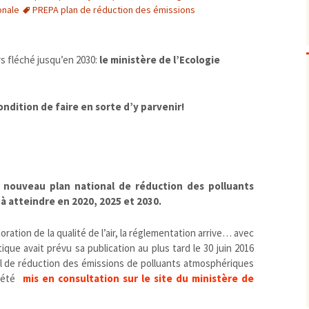
ionale
PREPA plan de réduction des émissions
Biodiversité
emballages
positionnement citoyen /
Bruit
gaspillage alimentaire
Risques majeurs
Changements climatiques
modes de conservation et
s fléché jusqu’en 2030:
le ministère de l’Ecologie
Contamination infectieuse
Contaminations chimiques
cancérigène / mutagène /
ondition de faire en sorte d’y parvenir!
Déchets
métaux lourds et autres
économie circulaire
Décisions politiques et juridiques
perturbateurs endocrinien
recyclage
européenne
Eau
PFAS
traitements
internationale
mers et océans
Énergies
nationale
superficielles et souterrain
fossiles
Environnement numérique
renouvelables / transition
le nouveau plan national de réduction des polluants
à atteindre en 2020, 2025 et 2030.
Études scientifiques
épidémiologique
Jurisprudence
rapport économique
ation de la qualité de l’air, la réglementation arrive… avec
Logement
surveillance sanitaire
tique avait prévu sa publication au plus tard le 30 juin 2016
Modes de comportement
toxicologique
al de réduction des émissions de polluants atmosphériques
offre de soins
a été
mis en consultation sur le site du ministère de
Petite enfance