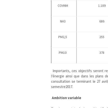
COVNM
1.189
NH3
686
PM2,5
255
PM10
378
Importants, ces objectifs seront re
l’énergie ainsi que dans les plans 
consultation se terminant le 27 avril
semestre2017.
Ambition variable