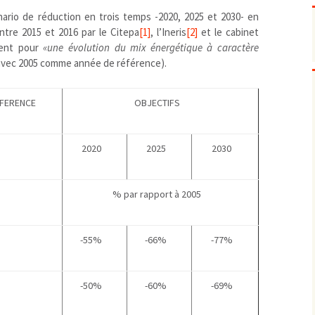
Pharmacovigilance, produits et
dispositifs de santé, vaccins
ario de réduction en trois temps -2020, 2025 et 2030- en
entre 2015 et 2016 par le Citepa
[1]
, l’Ineris
[2]
et le cabinet
Population à risque
adolescents
tent pour
«une évolution du mix énergétique à caractère
Publications recommandées
exposition professionnelle
 avec 2005 comme année de référence).
Rayonnements
femmes enceintes / enfant
ionisants
réglementaire
non ionisants, ondes
Personnes agées
électromagnétiques (THT,
EFERENCE
OBJECTIFS
mobile, WIFI, Linky, …)
Santé publique
Sols
Sommeil
2020
2025
2030
Technologies
écrans / jeux vidéos
Tourisme
environnement industriel
% par rapport à 2005
Transports
nanotechnologies
Vie sociale
-55%
-66%
-77%
-50%
-60%
-69%