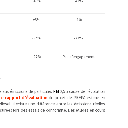
-46%
-43%
+3%
-4%
-34%
-27%
-27%
Pas d’engagement
e
ée aux émissions de particules
PM
2,5 à cause de l’évolution
Le rapport d’évaluation
du projet de PREPA estime en
esel, il existe une différence entre les émissions réelles
surées lors des essais de conformité. Des études en cours