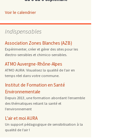
 ONG
Voir le calendrier
 de cuisson
Indispensables
 reprotoxique
Association Zones Blanches (AZB)
Expérimenter, créer et gérer des sites pour les
électro-sensibles et chimico-sensibles.
s
ATMO Auvergne-Rhône-Alpes
ATMO AURA: Visualisez la qualité de l’air en
es
temps réel dans votre commune.
 énergétique
Institut de Formation en Santé
Environnementale
Depuis 2013, une formation abordant l’ensemble
des thématiques reliant la santé et
l’environnement
L'air et moi AURA
Un support pédagogique de sensibilisation à la
qualité de l’air !