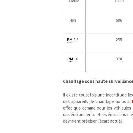
COVNM
1.189
NH3
686
PM
2,5
255
PM
10
378
Chauffage sous haute surveillanc
Il existe toutefois une incertitude li
des appareils de chauffage au bois.
effet que comme pour les véhicules di
des équipements et les émissions me
devraient préciser l’écart actuel.