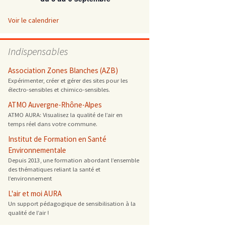
 ONG
Voir le calendrier
 de cuisson
Indispensables
 reprotoxique
Association Zones Blanches (AZB)
Expérimenter, créer et gérer des sites pour les
électro-sensibles et chimico-sensibles.
s
ATMO Auvergne-Rhône-Alpes
ATMO AURA: Visualisez la qualité de l’air en
es
temps réel dans votre commune.
 énergétique
Institut de Formation en Santé
Environnementale
Depuis 2013, une formation abordant l’ensemble
des thématiques reliant la santé et
l’environnement
L'air et moi AURA
Un support pédagogique de sensibilisation à la
qualité de l’air !