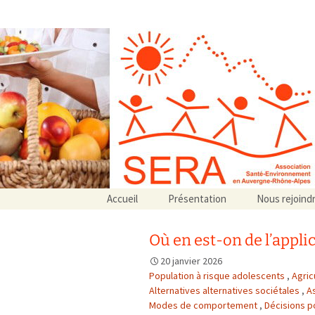
Association SERA Santé Envir
Un environnement sain pour la santé de tous
Aller
Accueil
Présentation
Nous rejoind
au
Qui sommes-nous ?
contenu
Associations partenaires
Où en est-on de l’appli
Associations adhérentes
20 janvier 2026
Population à risque adolescents
,
Agric
Alternatives alternatives sociétales
,
A
Modes de comportement
,
Décisions po