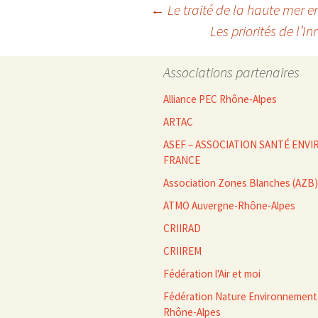
Navigation
←
Le traité de la haute mer en
Les priorités de l’
des
Associations partenaires
articles
Alliance PEC Rhône-Alpes
ARTAC
ASEF – ASSOCIATION SANTÉ EN
FRANCE
Association Zones Blanches (AZB)
ATMO Auvergne-Rhône-Alpes
CRIIRAD
CRIIREM
Fédération l'Air et moi
Fédération Nature Environnement
Rhône-Alpes