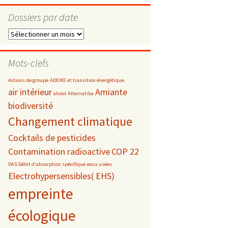
Dossiers par date
Dossiers
par
s
date
Mots-clefs
 téléphonie
Actions de groupe
ADEME et transition énergétique
air intérieur
Amiante
alcool
Alternatiba
biodiversité
Changement climatique
Cocktails de pesticides
Contamination radioactive
COP 22
DAS Débit d'absorption spécifique
eaux usées
Electrohypersensibles( EHS)
empreinte
écologique