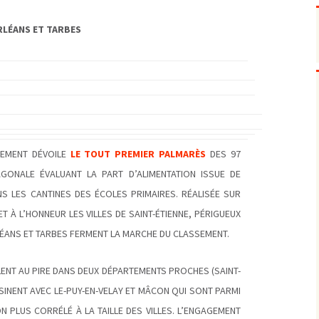
Pharmacovigilance, produits et
dispositifs de santé, vaccins
LÉANS ET TARBES
Population à risque
adolescents
Publications recommandées
exposition professionnelle
Rayonnements
femmes enceintes / enfant
ionisants
réglementaire
non ionisants, ondes
Personnes agées
électromagnétiques (THT,
mobile, WIFI, Linky, …)
Santé publique
Sols
Sommeil
NEMENT DÉVOILE
LE TOUT PREMIER PALMARÈS
DES 97
Technologies
écrans / jeux vidéos
AGONALE ÉVALUANT LA PART D’ALIMENTATION ISSUE DE
Tourisme
environnement industriel
NS LES CANTINES DES ÉCOLES PRIMAIRES. RÉALISÉE SUR
Transports
nanotechnologies
T À L’HONNEUR LES VILLES DE SAINT-ÉTIENNE, PÉRIGUEUX
Vie sociale
ÉANS ET TARBES FERMENT LA MARCHE DU CLASSEMENT.
LLENT AU PIRE DANS DEUX DÉPARTEMENTS PROCHES (SAINT-
ISINENT AVEC LE-PUY-EN-VELAY ET MÂCON QUI SONT PARMI
ON PLUS CORRÉLÉ À LA TAILLE DES VILLES. L’ENGAGEMENT