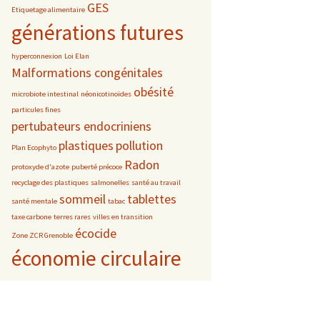
GES
Etiquetage alimentaire
générations futures
hyperconnexion
Loi Elan
Malformations congénitales
obésité
microbiote intestinal
néonicotinoïdes
particules fines
pertubateurs endocriniens
plastiques
pollution
Plan Ecophyto
Radon
protoxyde d'azote
puberté précoce
recyclage des plastiques
salmonelles
santé au travail
sommeil
tablettes
santé mentale
tabac
taxe carbone
terres rares
villes en transition
écocide
Zone ZCR Grenoble
économie circulaire