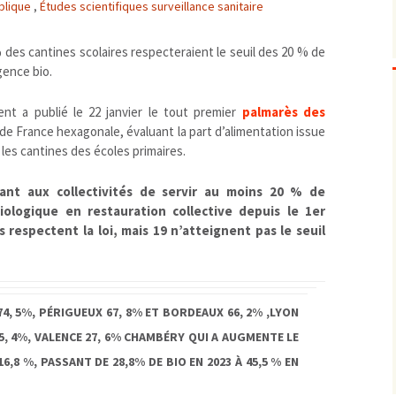
blique
,
Études scientifiques surveillance sanitaire
Biodiversité
emballages
positionnement citoyen /
Bruit
gaspillage alimentaire
Risques majeurs
% des cantines scolaires respecteraient le seuil des 20 % de
Changements climatiques
modes de conservation et
Agence bio.
Contamination infectieuse
ent a publié le 22 janvier le tout premier
palmarès des
Contaminations chimiques
cancérigène / mutagène /
es de France hexagonale, évaluant la part d’alimentation issue
Déchets
métaux lourds et autres
économie circulaire
 les cantines des écoles primaires.
Décisions politiques et juridiques
perturbateurs endocrinien
recyclage
européenne
Eau
PFAS
traitements
internationale
mers et océans
sant aux collectivités de servir au moins 20 % de
biologique en restauration collective depuis le 1er
Énergies
nationale
superficielles et souterrain
fossiles
s respectent la loi, mais 19 n’atteignent pas le seuil
Environnement numérique
renouvelables / transition
Études scientifiques
épidémiologique
Jurisprudence
rapport économique
Logement
surveillance sanitaire
4, 5%, PÉRIGUEUX 67, 8% ET BORDEAUX 66, 2% ,LYON
Modes de comportement
toxicologique
, 4%, VALENCE 27, 6%
CHAMBÉRY QUI A AUGMENTE LE
offre de soins
6,8 %, PASSANT DE 28,8% DE BIO EN 2023 À 45,5 % EN
Petite enfance