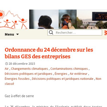
Association SERA Santé
Environnement Auvergne
Rhône Alpes
Un environnement sain pour
la santé de tous
Aller
Rechercher :
Menu
au
contenu
Ordonnance du 24 décembre sur les
bilans GES des entreprises
28 décembre 2015
Air
,
Changements climatiques
,
Contaminations chimiques
,
Décisions politiques et juridiques
,
Énergies
,
Air extérieur
,
Énergies fossiles
,
Décisions politiques et juridiques nationale
,
Non
classé
Gaz à effet de serre
Le 26 décembre, la ministre de l’écologie publiait deux textes