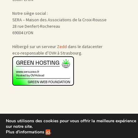
Notre siège social :
SERA – Maison des Associations de la Croix-Rousse
28 rue Denfert-Rochereau
69004 LYON
Hébergé sur un serveur
Zedd
dans le datacenter
eco-responsable d’OVH à Strasbourg.
Accueil
|
Nous rejoindre
|
Nous utilisons des cookies pour vous offrir la meilleure expérience
Admin
sur notre site.
Plus d'informations
ici
.