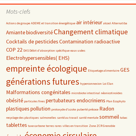
par
date
Mots-clefs
air intérieur
Actions de groupe
ADEME et transition énergétique
alcool
Alternatiba
Changement climatique
Amiante
biodiversité
Cocktails de pesticides
Contamination radioactive
COP 22
DAS Débit d'absorption spécifique
eaux usées
Electrohypersensibles( EHS)
empreinte écologique
GES
Etiquetage alimentaire
générations futures
hyperconnexion
Loi Elan
Malformations congénitales
microbiote intestinal
néonicotinoïdes
obésité
pertubateurs endocriniens
particules fines
Plan Ecophyto
plastiques
pollution
Radon
protoxyde d'azote
puberté précoce
sommeil
recyclage des plastiques
salmonelles
santé au travail
santé mentale
tabac
tablettes
taxe carbone
terres rares
villes en transition
Zone ZCR Grenoble
économie circulaire