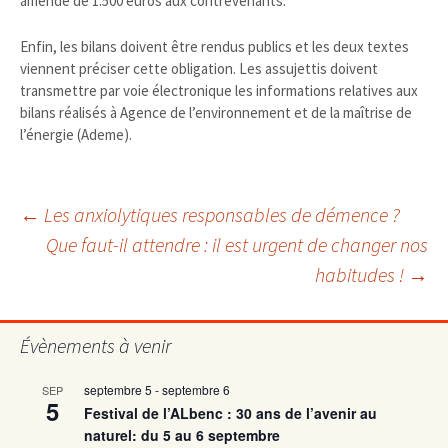
amende de 1.500 euros aux contrevenants.
Enfin, les bilans doivent être rendus publics et les deux textes
viennent préciser cette obligation. Les assujettis doivent
transmettre par voie électronique les informations relatives aux
bilans réalisés à Agence de l’environnement et de la maîtrise de
l’énergie (Ademe).
Navigation
←
Les anxiolytiques responsables de démence ?
Que faut-il attendre : il est urgent de changer nos
habitudes !
→
des
articles
Évènements à venir
septembre 5
-
septembre 6
SEP
5
Festival de l’ALbenc : 30 ans de l’avenir au
naturel: du 5 au 6 septembre