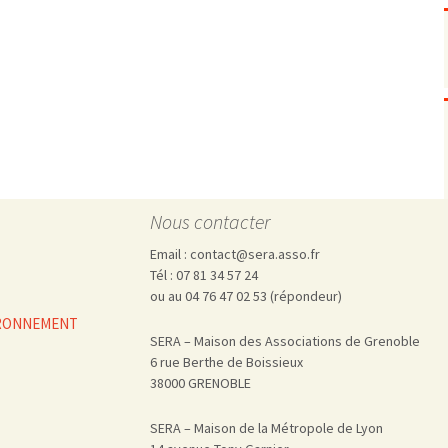
Pharmacovigilance, produits et
dispositifs de santé, vaccins
Population à risque
adolescents
Publications recommandées
exposition professionnelle
Rayonnements
femmes enceintes / enfant
ionisants
réglementaire
non ionisants, ondes
Personnes agées
électromagnétiques (THT,
mobile, WIFI, Linky, …)
Santé publique
Sols
Sommeil
Nous contacter
Technologies
écrans / jeux vidéos
Email : contact@sera.asso.fr
Tourisme
environnement industriel
Tél : 07 81 34 57 24
Transports
nanotechnologies
ou au 04 76 47 02 53 (répondeur)
Vie sociale
VIRONNEMENT
SERA – Maison des Associations de Grenoble
6 rue Berthe de Boissieux
38000 GRENOBLE
SERA – Maison de la Métropole de Lyon