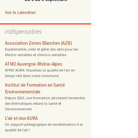
 ONG
Voir le calendrier
 de cuisson
Indispensables
 reprotoxique
Association Zones Blanches (AZB)
Expérimenter, créer et gérer des sites pour les
électro-sensibles et chimico-sensibles.
s
ATMO Auvergne-Rhône-Alpes
ATMO AURA: Visualisez la qualité de l’air en
es
temps réel dans votre commune.
 énergétique
Institut de Formation en Santé
Environnementale
Depuis 2013, une formation abordant l’ensemble
des thématiques reliant la santé et
l’environnement
L'air et moi AURA
Un support pédagogique de sensibilisation à la
qualité de l’air !