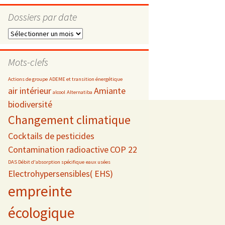
Dossiers par date
Dossiers
par
s
date
Mots-clefs
 téléphonie
Actions de groupe
ADEME et transition énergétique
air intérieur
Amiante
alcool
Alternatiba
biodiversité
Changement climatique
Cocktails de pesticides
Contamination radioactive
COP 22
DAS Débit d'absorption spécifique
eaux usées
Electrohypersensibles( EHS)
empreinte
écologique