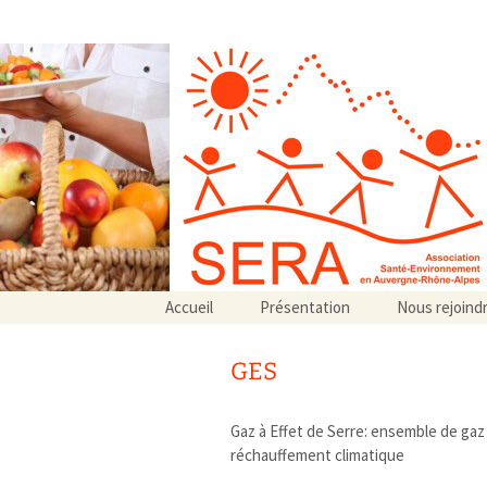
Association SERA Santé Envir
Un environnement sain pour la santé de tous
Aller
Accueil
Présentation
Nous rejoind
au
Qui sommes-nous ?
contenu
Associations partenaires
GES
Associations adhérentes
Gaz à Effet de Serre: ensemble de gaz
réchauffement climatique