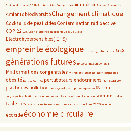
air intérieur
Actions de groupe
ADEME et transition énergétique
alcool
Alternatiba
Changement climatique
Amiante
biodiversité
Cocktails de pesticides
Contamination radioactive
COP 22
DAS Débit d'absorption spécifique
eaux usées
Electrohypersensibles( EHS)
empreinte écologique
GES
Etiquetage alimentaire
générations futures
hyperconnexion
Loi Elan
Malformations congénitales
microbiote intestinal
néonicotinoïdes
obésité
pertubateurs endocriniens
particules fines
Plan Ecophyto
plastiques
pollution
Radon
protoxyde d'azote
puberté précoce
sommeil
recyclage des plastiques
salmonelles
santé au travail
santé mentale
tabac
tablettes
taxe carbone
terres rares
villes en transition
Zone ZCR Grenoble
économie circulaire
écocide