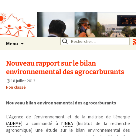
Association SERA Santé
Environnement Auvergne
Rhône Alpes
Un environnement sain pour
la santé de tous
Aller
Rechercher :
Menu
au
contenu
Nouveau rapport sur le bilan
environnemental des agrocarburants
18 juillet 2012
Non classé
Nouveau bilan environnemental des agrocarburants
L’Agence de l’environnement et de la maitrise de l’énergie
(
ADEME
) a commandé à l’
INRA
(Institut de la recherche
agronomique) une étude sur le bilan environnemental des