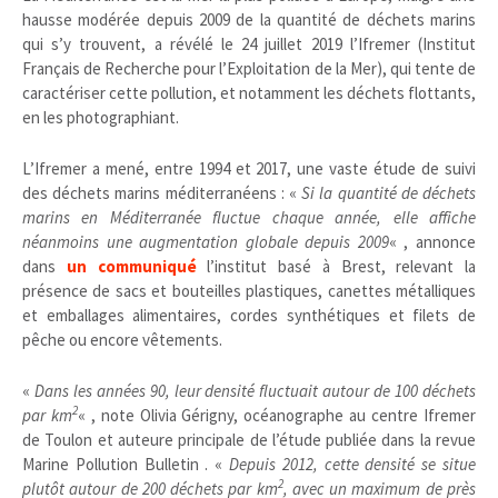
hausse modérée depuis 2009 de la quantité de déchets marins
qui s’y trouvent, a révélé le 24 juillet 2019 l’Ifremer (Institut
Français de Recherche pour l’Exploitation de la Mer), qui tente de
caractériser cette pollution, et notamment les déchets flottants,
en les photographiant.
L’Ifremer a mené, entre 1994 et 2017, une vaste étude de suivi
des déchets marins méditerranéens : «
Si la quantité de déchets
marins en Méditerranée fluctue chaque année, elle affiche
néanmoins une augmentation globale depuis 2009
« , annonce
dans
un communiqué
l’institut basé à Brest, relevant la
présence de sacs et bouteilles plastiques, canettes métalliques
et emballages alimentaires, cordes synthétiques et filets de
pêche ou encore vêtements.
«
Dans les années 90, leur densité fluctuait autour de 100 déchets
2
par km
« , note Olivia Gérigny, océanographe au centre Ifremer
de Toulon et auteure principale de l’étude publiée dans la revue
Marine Pollution Bulletin . «
Depuis 2012, cette densité se situe
2
plutôt autour de 200 déchets par km
, avec un maximum de près