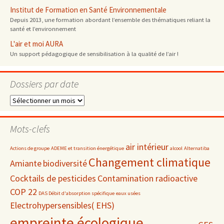
Institut de Formation en Santé Environnementale
Depuis 2013, une formation abordant l’ensemble des thématiques reliant la
santé et l’environnement
L'air et moi AURA
Un support pédagogique de sensibilisation à la qualité de l’air !
Dossiers par date
Dossiers
par
date
Mots-clefs
air intérieur
Actions de groupe
ADEME et transition énergétique
alcool
Alternatiba
Changement climatique
Amiante
biodiversité
Cocktails de pesticides
Contamination radioactive
COP 22
DAS Débit d'absorption spécifique
eaux usées
Electrohypersensibles( EHS)
empreinte écologique