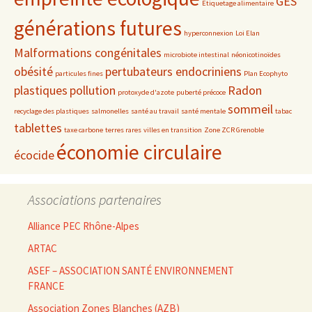
GES
Etiquetage alimentaire
générations futures
hyperconnexion
Loi Elan
Malformations congénitales
microbiote intestinal
néonicotinoïdes
obésité
pertubateurs endocriniens
particules fines
Plan Ecophyto
plastiques
pollution
Radon
protoxyde d'azote
puberté précoce
sommeil
recyclage des plastiques
salmonelles
santé au travail
santé mentale
tabac
tablettes
taxe carbone
terres rares
villes en transition
Zone ZCR Grenoble
économie circulaire
écocide
Associations partenaires
Alliance PEC Rhône-Alpes
ARTAC
ASEF – ASSOCIATION SANTÉ ENVIRONNEMENT
FRANCE
Association Zones Blanches (AZB)