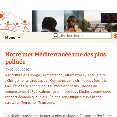
Association SERA Santé
Environnement Auvergne
Rhône Alpes
Un environnement sain pour
la santé de tous
Aller
Rechercher :
Menu
au
contenu
Notre mer Méditerranée une des plus
polluée
10 août 2020
Agriculture et élevage
,
Alimentation
,
Alternatives
,
Biodiversité
,
Changements climatiques
,
Contaminations chimiques
,
Déchets
,
Eau
,
Études scientifiques
,
Eau mers et océans
,
Modes de
comportement
,
Publications recommandées
,
Études scientifiques
rapport économique
,
Sols
,
Études scientifiques surveillance
sanitaire
,
Tourisme
,
Transports
La Méditerranée est la mer la plus polluée d’Europe, malgré une