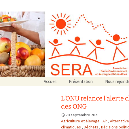
Association SERA Santé Envir
Un environnement sain pour la santé de tous
Aller
Accueil
Présentation
Nous rejoind
au
Qui sommes-nous ?
contenu
Associations partenaires
L’ONU relance l’alerte 
Associations adhérentes
des ONG
20 septembre 2021
Agriculture et élevage
,
Air
,
Alternativ
climatiques
,
Déchets
,
Décisions politi