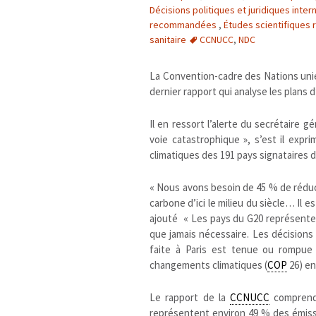
Décisions politiques et juridiques inter
recommandées
,
Études scientifiques
sanitaire
CCNUCC
,
NDC
La Convention-cadre des Nations unie
dernier rapport qui analyse les plans
Il en ressort l’alerte du secrétaire 
voie catastrophique », s’est il exp
climatiques des 191 pays signataires d
« Nous avons besoin de 45 % de réduct
carbone d’ici le milieu du siècle… Il e
ajouté « Les pays du G20 représente
que jamais nécessaire. Les décisions
faite à Paris est tenue ou rompue
changements climatiques (
COP
26) en
Le rapport de la
CCNUCC
comprend 
représentent environ 49 % des émiss