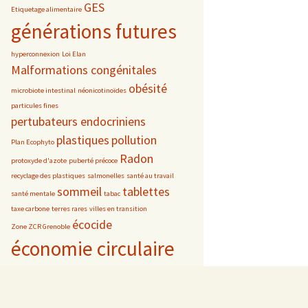
GES
Etiquetage alimentaire
générations futures
hyperconnexion
Loi Elan
Malformations congénitales
obésité
microbiote intestinal
néonicotinoïdes
particules fines
pertubateurs endocriniens
plastiques
pollution
Plan Ecophyto
Radon
protoxyde d'azote
puberté précoce
recyclage des plastiques
salmonelles
santé au travail
sommeil
tablettes
santé mentale
tabac
taxe carbone
terres rares
villes en transition
écocide
Zone ZCR Grenoble
économie circulaire