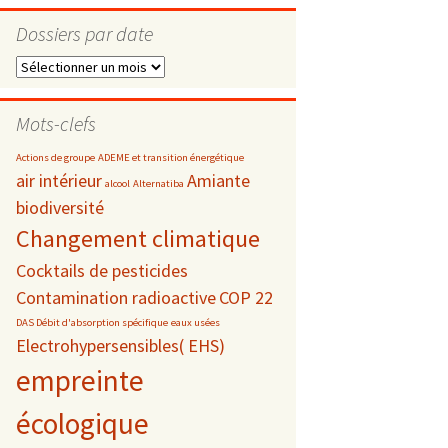
Dossiers par date
Dossiers
par
s
date
Mots-clefs
 téléphonie
Actions de groupe
ADEME et transition énergétique
air intérieur
Amiante
alcool
Alternatiba
biodiversité
Changement climatique
Cocktails de pesticides
Contamination radioactive
COP 22
DAS Débit d'absorption spécifique
eaux usées
Electrohypersensibles( EHS)
empreinte
écologique