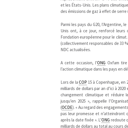
et les États-Unis. Les plans climatiq
des émissions de gaz à effet de serre 
Parmi les pays du G20, l’Argentine, l
Unis ont, à ce jour, renforcé leurs
Fondation européenne pour le climat. E
(collectivement responsables de 33 
NDC actualisées.
A cette occasion, l’
ONG
Oxfam tire 
l’action climatique dans les pays en 
Lors de la
COP
15 à Copenhague, en 20
milliards de dollars par an d’ici à 2
changement climatique et réduire le
jusqu’en 2025 », rappelle l’Organ
(
OCDE
). « Au regard des engagements
pas leur promesse et n’atteindront qu
après la date fixée ». L’
ONG
redoute qu
milliards de dollars au total au cours d