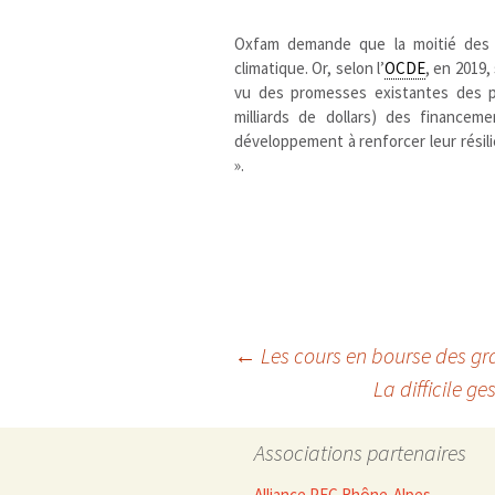
Oxfam demande que la moitié des f
climatique. Or, selon l’
OCDE
, en 2019
vu des promesses existantes des p
milliards de dollars) des finance
développement à renforcer leur résili
».
Navigation
←
Les cours en bourse des gr
La difficile g
des
Associations partenaires
Alliance PEC Rhône-Alpes