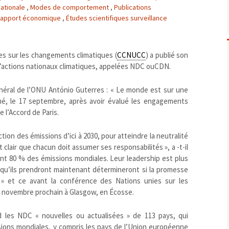
nationale
,
Modes de comportement
,
Publications
Biodiversité
emballages
positionnement citoyen /
 rapport économique
,
Études scientifiques surveillance
Bruit
gaspillage alimentaire
Risques majeurs
Changements climatiques
modes de conservation et
Contamination infectieuse
s sur les changements climatiques (
CCNUCC
) a publié son
 d’actions nationaux climatiques, appelées NDC ouCDN.
Contaminations chimiques
cancérigène / mutagène /
Déchets
métaux lourds et autres
économie circulaire
général de l’ONU António Guterres : « Le monde est sur une
Décisions politiques et juridiques
perturbateurs endocrinien
recyclage
européenne
rimé, le 17 septembre, après avoir évalué les engagements
Eau
PFAS
traitements
internationale
mers et océans
e l’Accord de Paris.
Énergies
nationale
superficielles et souterrain
fossiles
ion des émissions d’ici à 2030, pour atteindre la neutralité
Environnement numérique
renouvelables / transition
st clair que chacun doit assumer ses responsabilités », a -t-il
Études scientifiques
épidémiologique
nt 80 % des émissions mondiales. Leur leadership est plus
Jurisprudence
rapport économique
 qu’ils prendront maintenant détermineront si la promesse
Logement
surveillance sanitaire
 » et ce avant la conférence des Nations unies sur les
Modes de comportement
 novembre prochain à Glasgow, en Écosse.
toxicologique
offre de soins
les NDC « nouvelles ou actualisées » de 113 pays, qui
Petite enfance
ions mondiales, y compris les pays de l’Union européenne