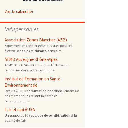
 ONG
Voir le calendrier
 de cuisson
Indispensables
 reprotoxique
Association Zones Blanches (AZB)
Expérimenter, créer et gérer des sites pour les
électro-sensibles et chimico-sensibles.
s
ATMO Auvergne-Rhône-Alpes
ATMO AURA: Visualisez la qualité de l’air en
es
temps réel dans votre commune.
 énergétique
Institut de Formation en Santé
Environnementale
Depuis 2013, une formation abordant l’ensemble
des thématiques reliant la santé et
l’environnement
L'air et moi AURA
Un support pédagogique de sensibilisation à la
qualité de l’air !