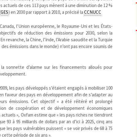
Pharmacovigilance, produits et
ues actuels de ces 113 pays mènent à une diminution de 12 %
dispositifs de santé, vaccins
(
GES
) en 2030 par rapport à 2010, a précisé la
CCNUCC
Population à risque
adolescents
Publications recommandées
exposition professionnelle
e Canada, l’Union européenne, le Royaume-Uni et les États-
Rayonnements
femmes enceintes / enfant
ionisants
 objectifs de réduction des émissions pour 2030, selon la
réglementaire
non ionisants, ondes
Personnes agées
n revanche, la Chine, l’Inde, l’Arabie saoudite et la Turquie
électromagnétiques (THT,
% des émissions dans le monde) n’ont pas encore soumis de
mobile, WIFI, Linky, …)
Santé publique
Sols
Sommeil
la sonnette d’alarme sur les financements alloués pour
Technologies
écrans / jeux vidéos
développement.
Tourisme
environnement industriel
09, les pays développés s’étaient engagés à mobiliser 100
Transports
nanotechnologies
020 en faveur des pays en développement afin de s’adapter au
Vie sociale
urs émissions. Cet objectif « a été réitéré et prolongé
isation de coopération et de développement économiques
 actuels », Oxfam estime que « les pays riches ne tiendront
e 93 à 95 milliards de dollars par an d’ici à 2025, cinq ans
e les pays vulnérables puissent « se voir privés de 68 à 75
e cette période de six ans ».