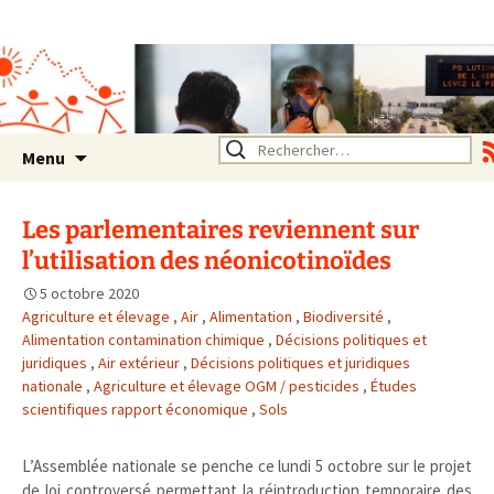
Association SERA Santé
Environnement Auvergne
Rhône Alpes
Un environnement sain pour
la santé de tous
Aller
Rechercher :
Menu
au
contenu
Les parlementaires reviennent sur
l’utilisation des néonicotinoïdes
5 octobre 2020
Agriculture et élevage
,
Air
,
Alimentation
,
Biodiversité
,
Alimentation contamination chimique
,
Décisions politiques et
juridiques
,
Air extérieur
,
Décisions politiques et juridiques
nationale
,
Agriculture et élevage OGM / pesticides
,
Études
scientifiques rapport économique
,
Sols
L’Assemblée nationale se penche ce lundi 5 octobre sur le projet
de loi controversé permettant la réintroduction temporaire des