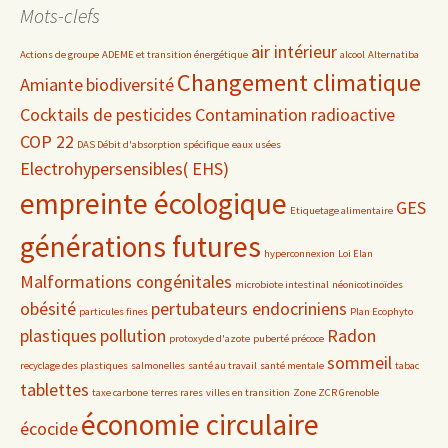
Mots-clefs
air intérieur
Actions de groupe
ADEME et transition énergétique
alcool
Alternatiba
Changement climatique
Amiante
biodiversité
Cocktails de pesticides
Contamination radioactive
COP 22
DAS Débit d'absorption spécifique
eaux usées
Electrohypersensibles( EHS)
empreinte écologique
GES
Etiquetage alimentaire
générations futures
hyperconnexion
Loi Elan
Malformations congénitales
microbiote intestinal
néonicotinoïdes
obésité
pertubateurs endocriniens
particules fines
Plan Ecophyto
plastiques
pollution
Radon
protoxyde d'azote
puberté précoce
sommeil
recyclage des plastiques
salmonelles
santé au travail
santé mentale
tabac
tablettes
taxe carbone
terres rares
villes en transition
Zone ZCR Grenoble
économie circulaire
écocide