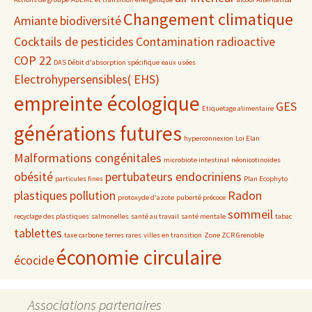
Changement climatique
Amiante
biodiversité
Cocktails de pesticides
Contamination radioactive
COP 22
DAS Débit d'absorption spécifique
eaux usées
Electrohypersensibles( EHS)
empreinte écologique
GES
Etiquetage alimentaire
générations futures
hyperconnexion
Loi Elan
Malformations congénitales
microbiote intestinal
néonicotinoïdes
obésité
pertubateurs endocriniens
particules fines
Plan Ecophyto
plastiques
pollution
Radon
protoxyde d'azote
puberté précoce
sommeil
recyclage des plastiques
salmonelles
santé au travail
santé mentale
tabac
tablettes
taxe carbone
terres rares
villes en transition
Zone ZCR Grenoble
économie circulaire
écocide
Associations partenaires