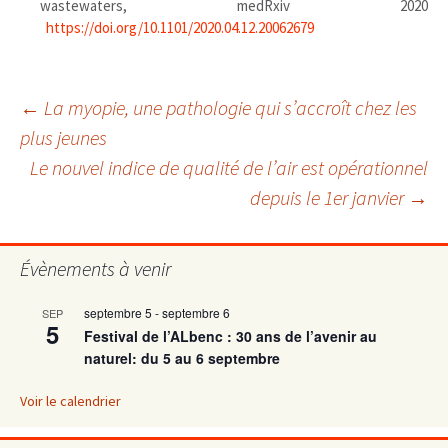
wastewaters, medRxiv 2020
https://doi.org/10.1101/2020.04.12.20062679
Navigation
←
La myopie, une pathologie qui s’accroît chez les
plus jeunes
Le nouvel indice de qualité de l’air est opérationnel
des
depuis le 1er janvier
→
articles
Évènements à venir
septembre 5
-
septembre 6
SEP
5
Festival de l’ALbenc : 30 ans de l’avenir au
naturel: du 5 au 6 septembre
Voir le calendrier