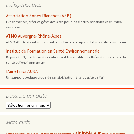
Indispensables
Association Zones Blanches (AZB)
Expérimenter, créer et gérer des sites pour les électro-sensibles et chimico-
sensibles.
ATMO Auvergne-Rhône-Alpes
ATMO AURA: Visualisez la qualité de l’air en temps réel dans votre commune.
Institut de Formation en Santé Environnementale
Depuis 2013, une formation abordant l’ensemble des thématiques reliant la
santé et l’environnement
L'air et moi AURA
Un support pédagogique de sensibilisation à la qualité de l’air !
Dossiers par date
Dossiers
par
date
Mots-clefs
air intérieur
Actions de groupe
ADEME et transition énergétique
alcool
Alternatiba