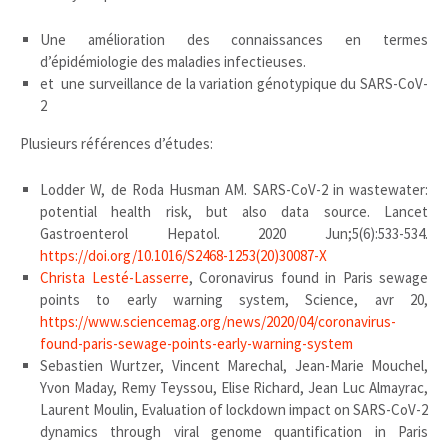
Une amélioration des connaissances en termes
d’épidémiologie des maladies infectieuses.
et une surveillance de la variation génotypique du SARS-CoV-
2
Plusieurs références d’études:
Lodder W, de Roda Husman AM. SARS-CoV-2 in wastewater:
potential health risk, but also data source. Lancet
Gastroenterol Hepatol. 2020 Jun;5(6):533-534.
https://doi.org/10.1016/S2468-1253(20)30087-X
Christa Lesté-Lasserre
, Coronavirus found in Paris sewage
points to early warning system, Science, avr 20,
https://www.sciencemag.org/news/2020/04/coronavirus-
found-paris-sewage-points-early-warning-system
Sebastien Wurtzer, Vincent Marechal, Jean-Marie Mouchel,
Yvon Maday, Remy Teyssou, Elise Richard, Jean Luc Almayrac,
Laurent Moulin, Evaluation of lockdown impact on SARS-CoV-2
dynamics through viral genome quantification in Paris