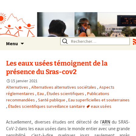
Association SERA Santé
Environnement Auvergne
Rhône Alpes
Un environnement sain pour
la santé de tous
Aller
Rechercher :
Menu
au
contenu
Les eaux usées témoignent de la
présence du Sras-cov2
15 janvier 2021
Alternatives
,
Alternatives alternatives sociétales
,
Aspects
réglementaires
,
Eau
,
Études scientifiques
,
Publications
recommandées
,
Santé publique
,
Eau superficielles et souterraines
,
Études scientifiques surveillance sanitaire
eaux usées
Actuellement, diverses études ont détecté de l’
ARN
du SRAS-
CoV-2 dans les eaux usées dans le monde entier avec une grande
sensibilité, c’est-à-dire quelques jours seulement après