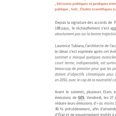
,
Décisions politiques et juridiques int
publique
,
Sols
,
Études scientifiques su
Depuis la signature des accords de Par
188 pays, le réchauffement s’est aggr
absolument pas sur la bonne trajectoire
Laurence Tubiana, l’architecte de l’a
le climat s’est exprimée après cet év
sommet a marqué quelques avancées i
court terme, indispensable, est surtou
beaucoup de pression pour que les p
dotent d’objectifs climatiques plus
en 2050, avec le cap de la neutralité c
Avant le sommet, plusieurs Etats 
émissions de
GES
. Vendredi, les 27
réduire leurs émissions d’
« au moins 
40 % précédemment, afin d’atteindr
d’État et de gouvernement invités à s