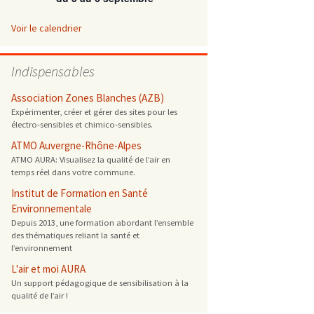
 ONG
Voir le calendrier
 de cuisson
Indispensables
 reprotoxique
Association Zones Blanches (AZB)
Expérimenter, créer et gérer des sites pour les
électro-sensibles et chimico-sensibles.
s
ATMO Auvergne-Rhône-Alpes
ATMO AURA: Visualisez la qualité de l’air en
es
temps réel dans votre commune.
 énergétique
Institut de Formation en Santé
Environnementale
Depuis 2013, une formation abordant l’ensemble
des thématiques reliant la santé et
l’environnement
L'air et moi AURA
Un support pédagogique de sensibilisation à la
qualité de l’air !