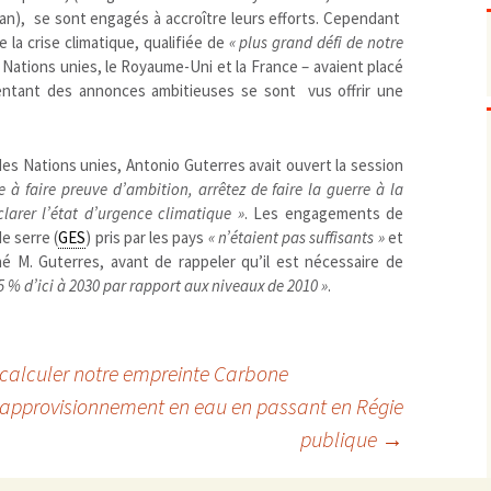
Pharmacovigilance, produits et
an), se sont engagés à accroître leurs efforts. Cependant
dispositifs de santé, vaccins
e la crise climatique, qualifiée de
« plus grand défi de notre
Population à risque
adolescents
s Nations unies, le Royaume-Uni et la France – avaient placé
Publications recommandées
exposition professionnelle
sentant des annonces ambitieuses se sont vus offrir une
Rayonnements
femmes enceintes / enfant
ionisants
réglementaire
non ionisants, ondes
Personnes agées
électromagnétiques (THT,
es Nations unies, Antonio Guterres avait ouvert la session
mobile, WIFI, Linky, …)
Santé publique
e à faire preuve d’ambition, arrêtez de faire la guerre à la
Sols
clarer l’état d’urgence climatique »
. Les engagements de
Sommeil
e serre (
GES
) pris par les pays
« n’étaient pas suffisants »
et
Technologies
écrans / jeux vidéos
né M. Guterres, avant de rappeler qu’il est nécessaire de
5 % d’ici à 2030 par rapport aux niveaux de 2010 »
.
Tourisme
environnement industriel
Transports
nanotechnologies
Vie sociale
calculer notre empreinte Carbone
 approvisionnement en eau en passant en Régie
publique
→