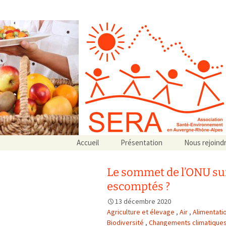
Association SERA Santé Envir
Un environnement sain pour la santé de tous
Aller
Accueil
Présentation
Nous rejoind
au
Qui sommes-nous ?
contenu
Associations partenaires
Le sommet de l’ONU sur 
Associations adhérentes
escomptés ?
13 décembre 2020
Agriculture et élevage
,
Air
,
Alimentati
Biodiversité
,
Changements climatique