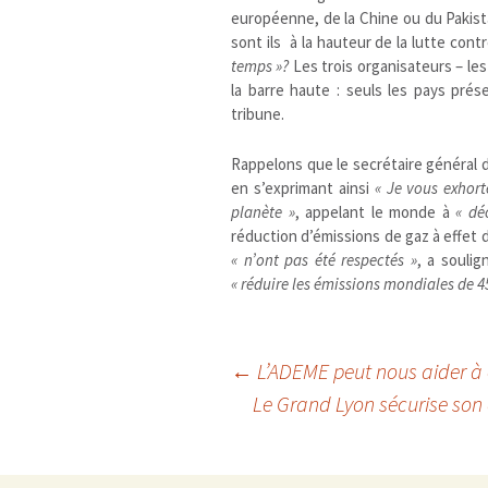
européenne, de la Chine ou du Pakist
sont ils à la hauteur de la lutte contr
temps »?
Les trois organisateurs – le
la barre haute : seuls les pays pré
tribune.
Rappelons que le secrétaire général d
en s’exprimant ainsi
« Je vous exhort
planète »
, appelant le monde à
« dé
réduction d’émissions de gaz à effet d
« n’ont pas été respectés »
, a soulig
« réduire les émissions mondiales de 4
Navigation
←
L’ADEME peut nous aider à 
Le Grand Lyon sécurise son
des