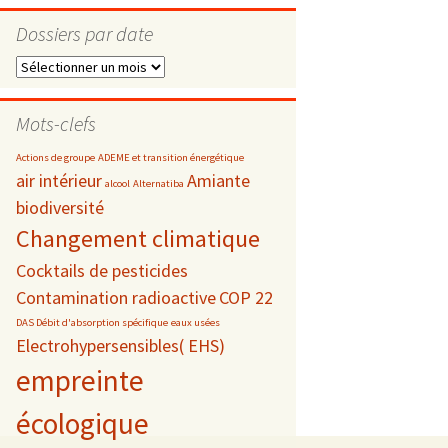
Dossiers par date
Dossiers
par
s
date
Mots-clefs
 téléphonie
Actions de groupe
ADEME et transition énergétique
air intérieur
Amiante
alcool
Alternatiba
biodiversité
Changement climatique
Cocktails de pesticides
Contamination radioactive
COP 22
DAS Débit d'absorption spécifique
eaux usées
Electrohypersensibles( EHS)
empreinte
écologique