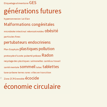
GES
Etiquetage alimentaire
générations futures
hyperconnexion
Loi Elan
Malformations congénitales
obésité
microbiote intestinal
néonicotinoïdes
particules fines
pertubateurs endocriniens
plastiques
pollution
Plan Ecophyto
Radon
protoxyde d'azote
puberté précoce
recyclage des plastiques
salmonelles
santé au travail
sommeil
tablettes
santé mentale
tabac
taxe carbone
terres rares
villes en transition
écocide
se
Zone ZCR Grenoble
économie circulaire