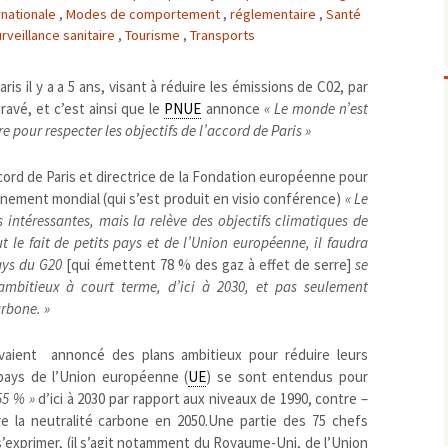
ernationale
,
Modes de comportement
,
réglementaire
,
Santé
Biodiversité
emballages
positionnement citoyen /
rveillance sanitaire
,
Tourisme
,
Transports
Bruit
gaspillage alimentaire
Risques majeurs
Changements climatiques
modes de conservation et
is il y a a 5 ans, visant à réduire les émissions de C02, par
Contamination infectieuse
avé, et c’est ainsi que le
PNUE
annonce
« Le monde n’est
 pour respecter les objectifs de l’accord de Paris »
Contaminations chimiques
cancérigène / mutagène /
Déchets
métaux lourds et autres
économie circulaire
ccord de Paris et directrice de la Fondation européenne pour
Décisions politiques et juridiques
perturbateurs endocrinien
recyclage
européenne
énement mondial (qui s’est produit en visio conférence)
« Le
Eau
PFAS
traitements
internationale
mers et océans
ntéressantes, mais la relève des objectifs climatiques de
Énergies
nationale
superficielles et souterrain
fossiles
t le fait de petits pays et de l’Union européenne, il faudra
ays du G20
[qui émettent 78 % des gaz à effet de serre]
se
Environnement numérique
renouvelables / transition
 ambitieux à court terme, d’ici à 2030, et pas seulement
Études scientifiques
épidémiologique
arbone. »
Jurisprudence
rapport économique
Logement
surveillance sanitaire
avaient annoncé des plans ambitieux pour réduire leurs
Modes de comportement
toxicologique
 pays de l’Union européenne (
UE
) se sont entendus pour
55 % »
d’ici à 2030 par rapport aux niveaux de 1990, contre –
offre de soins
e la neutralité carbone en 2050.Une partie des 75 chefs
Petite enfance
’exprimer, (il s’agit notamment du Royaume-Uni, de l’Union