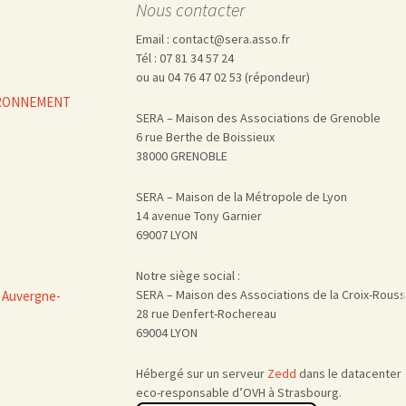
Nous contacter
Email : contact@sera.asso.fr
Tél : 07 81 34 57 24
ou au 04 76 47 02 53 (répondeur)
VIRONNEMENT
SERA – Maison des Associations de Grenoble
6 rue Berthe de Boissieux
38000 GRENOBLE
SERA – Maison de la Métropole de Lyon
14 avenue Tony Garnier
69007 LYON
Notre siège social :
SERA – Maison des Associations de la Croix-Rous
 Auvergne-
28 rue Denfert-Rochereau
69004 LYON
Hébergé sur un serveur
Zedd
dans le datacenter
eco-responsable d’OVH à Strasbourg.