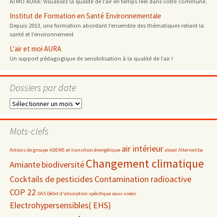
ATMO AURA: Visualisez la qualité de l’air en temps réel dans votre commune.
Institut de Formation en Santé Environnementale
Depuis 2013, une formation abordant l’ensemble des thématiques reliant la
santé et l’environnement
L'air et moi AURA
Un support pédagogique de sensibilisation à la qualité de l’air !
Dossiers par date
Dossiers
par
date
Mots-clefs
air intérieur
Actions de groupe
ADEME et transition énergétique
alcool
Alternatiba
Changement climatique
Amiante
biodiversité
Cocktails de pesticides
Contamination radioactive
COP 22
DAS Débit d'absorption spécifique
eaux usées
Electrohypersensibles( EHS)