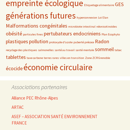
empreinte écologique
GES
Etiquetage alimentaire
générations futures
hyperconnexion
Loi Elan
Malformations congénitales
microbiote intestinal
néonicotinoïdes
obésité
pertubateurs endocriniens
particules fines
Plan Ecophyto
plastiques
pollution
Radon
protoxyde d'azote
puberté précoce
sommeil
recyclage des plastiques
salmonelles
santé au travail
santé mentale
tabac
tablettes
taxe carbone
terres rares
villes en transition
Zone ZCR Grenoble
économie circulaire
écocide
Associations partenaires
Alliance PEC Rhône-Alpes
ARTAC
ASEF – ASSOCIATION SANTÉ ENVIRONNEMENT
FRANCE