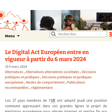
Association SERA Santé
Environnement Auvergne
Rhône Alpes
Un environnement sain pour
la santé de tous
Aller
Rechercher :
Menu
au
contenu
Le Digital Act Européen entre en
vigueur à partir du 6 mars 2024
5 mars 2024
Alternatives
,
Alternatives alternatives sociétales
,
Décisions
politiques et juridiques
,
Décisions politiques et juridiques
européenne
,
Modes de comportement
,
Publications
recommandées
,
réglementaire
Les 27 pays membres de l’
UE
ont adopté jeudi une position
commune approuvant dans ses grandes lignes le projet de
législation européenne pour réguler internet et mettre fin aux