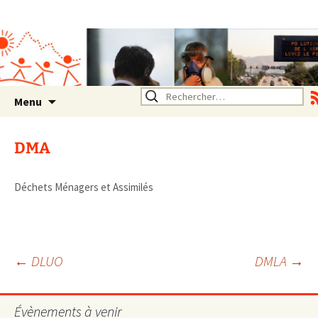
Association SERA Santé
Environnement Auvergne
Rhône Alpes
Un environnement sain pour
la santé de tous
Aller
Rechercher :
Menu
au
contenu
DMA
Déchets Ménagers et Assimilés
Navigation
←
DLUO
DMLA
→
des
Évènements à venir