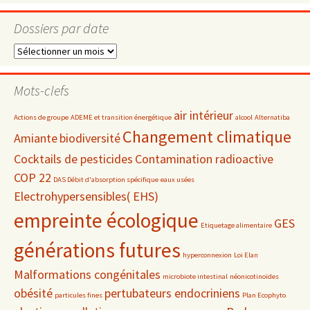
Dossiers par date
Dossiers
par
date
Mots-clefs
air intérieur
Actions de groupe
ADEME et transition énergétique
alcool
Alternatiba
Changement climatique
Amiante
biodiversité
Cocktails de pesticides
Contamination radioactive
COP 22
DAS Débit d'absorption spécifique
eaux usées
Electrohypersensibles( EHS)
empreinte écologique
GES
Etiquetage alimentaire
générations futures
hyperconnexion
Loi Elan
Malformations congénitales
microbiote intestinal
néonicotinoïdes
obésité
pertubateurs endocriniens
particules fines
Plan Ecophyto