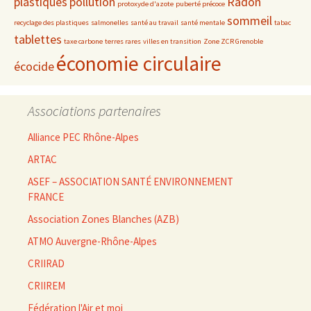
plastiques
pollution
Radon
protoxyde d'azote
puberté précoce
sommeil
recyclage des plastiques
salmonelles
santé au travail
santé mentale
tabac
tablettes
taxe carbone
terres rares
villes en transition
Zone ZCR Grenoble
économie circulaire
écocide
Associations partenaires
Alliance PEC Rhône-Alpes
ARTAC
ASEF – ASSOCIATION SANTÉ ENVIRONNEMENT
FRANCE
Association Zones Blanches (AZB)
ATMO Auvergne-Rhône-Alpes
CRIIRAD
CRIIREM
Fédération l'Air et moi