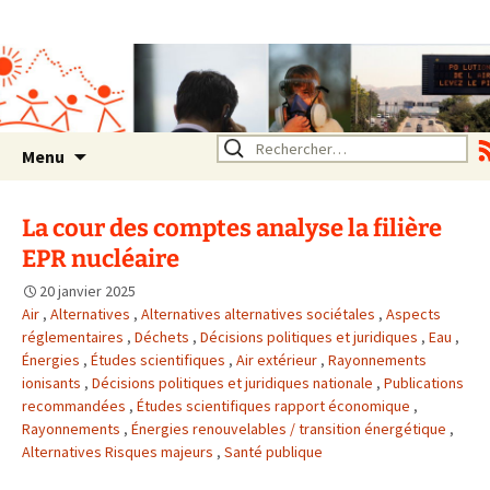
Association SERA Santé
Environnement Auvergne
Rhône Alpes
Un environnement sain pour
la santé de tous
Aller
Rechercher :
Menu
au
contenu
La cour des comptes analyse la filière
EPR nucléaire
20 janvier 2025
Air
,
Alternatives
,
Alternatives alternatives sociétales
,
Aspects
réglementaires
,
Déchets
,
Décisions politiques et juridiques
,
Eau
,
Énergies
,
Études scientifiques
,
Air extérieur
,
Rayonnements
ionisants
,
Décisions politiques et juridiques nationale
,
Publications
recommandées
,
Études scientifiques rapport économique
,
Rayonnements
,
Énergies renouvelables / transition énergétique
,
Alternatives Risques majeurs
,
Santé publique