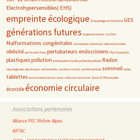
DAS Débit d'absorption spécifique
eaux usées
Electrohypersensibles( EHS)
empreinte écologique
GES
Etiquetage alimentaire
générations futures
hyperconnexion
Loi Elan
Malformations congénitales
microbiote intestinal
néonicotinoïdes
obésité
pertubateurs endocriniens
particules fines
Plan Ecophyto
plastiques
pollution
Radon
protoxyde d'azote
puberté précoce
sommeil
recyclage des plastiques
salmonelles
santé au travail
santé mentale
tabac
tablettes
taxe carbone
terres rares
villes en transition
Zone ZCR Grenoble
économie circulaire
écocide
Associations partenaires
Alliance PEC Rhône-Alpes
ARTAC