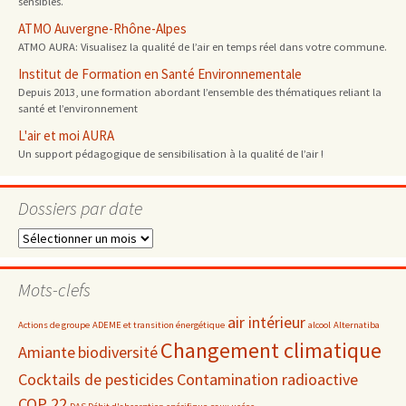
sensibles.
ATMO Auvergne-Rhône-Alpes
ATMO AURA: Visualisez la qualité de l’air en temps réel dans votre commune.
Institut de Formation en Santé Environnementale
Depuis 2013, une formation abordant l’ensemble des thématiques reliant la
santé et l’environnement
L'air et moi AURA
Un support pédagogique de sensibilisation à la qualité de l’air !
Dossiers par date
Dossiers
par
date
Mots-clefs
air intérieur
Actions de groupe
ADEME et transition énergétique
alcool
Alternatiba
Changement climatique
Amiante
biodiversité
Cocktails de pesticides
Contamination radioactive
COP 22