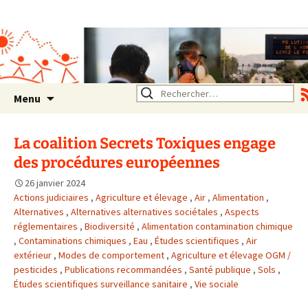
Association SERA Santé
Environnement Auvergne
Rhône Alpes
Un environnement sain pour
la santé de tous
Aller
Rechercher :
Menu
au
contenu
La coalition Secrets Toxiques engage
des procédures européennes
26 janvier 2024
Actions judiciaires
,
Agriculture et élevage
,
Air
,
Alimentation
,
Alternatives
,
Alternatives alternatives sociétales
,
Aspects
réglementaires
,
Biodiversité
,
Alimentation contamination chimique
,
Contaminations chimiques
,
Eau
,
Études scientifiques
,
Air
extérieur
,
Modes de comportement
,
Agriculture et élevage OGM /
pesticides
,
Publications recommandées
,
Santé publique
,
Sols
,
Études scientifiques surveillance sanitaire
,
Vie sociale