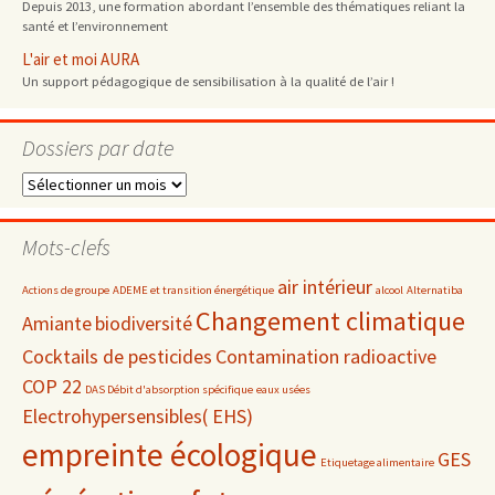
Depuis 2013, une formation abordant l’ensemble des thématiques reliant la
santé et l’environnement
L'air et moi AURA
Un support pédagogique de sensibilisation à la qualité de l’air !
Dossiers par date
Dossiers
par
date
Mots-clefs
air intérieur
Actions de groupe
ADEME et transition énergétique
alcool
Alternatiba
Changement climatique
Amiante
biodiversité
Cocktails de pesticides
Contamination radioactive
COP 22
DAS Débit d'absorption spécifique
eaux usées
Electrohypersensibles( EHS)
empreinte écologique
GES
Etiquetage alimentaire