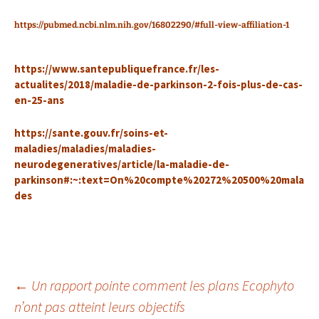
https://pubmed.ncbi.nlm.nih.gov/16802290/#full-view-affiliation-1
https://www.santepubliquefrance.fr/les-
actualites/2018/maladie-de-parkinson-2-fois-plus-de-cas-
en-25-ans
https://sante.gouv.fr/soins-et-
maladies/maladies/maladies-
neurodegeneratives/article/la-maladie-de-
parkinson#:~:text=On%20compte%20272%20500%20mala
des
Navigation
←
Un rapport pointe comment les plans Ecophyto
n’ont pas atteint leurs objectifs