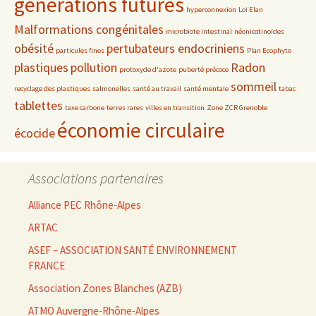
générations futures
hyperconnexion
Loi Elan
Malformations congénitales
microbiote intestinal
néonicotinoïdes
obésité
pertubateurs endocriniens
particules fines
Plan Ecophyto
plastiques
pollution
Radon
protoxyde d'azote
puberté précoce
sommeil
recyclage des plastiques
salmonelles
santé au travail
santé mentale
tabac
tablettes
taxe carbone
terres rares
villes en transition
Zone ZCR Grenoble
économie circulaire
écocide
Associations partenaires
Alliance PEC Rhône-Alpes
ARTAC
ASEF – ASSOCIATION SANTÉ ENVIRONNEMENT
FRANCE
Association Zones Blanches (AZB)
ATMO Auvergne-Rhône-Alpes