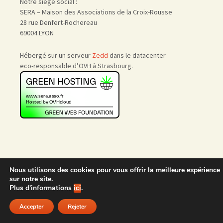
Notre siège social :
SERA – Maison des Associations de la Croix-Rousse
28 rue Denfert-Rochereau
69004 LYON
Hébergé sur un serveur
Zedd
dans le datacenter
eco-responsable d’OVH à Strasbourg.
Nous utilisons des cookies pour vous offrir la meilleure expérience
Accueil
|
Nous rejoindre
|
sur notre site.
Admin
Plus d'informations
ici
.
Accepter
Rejeter