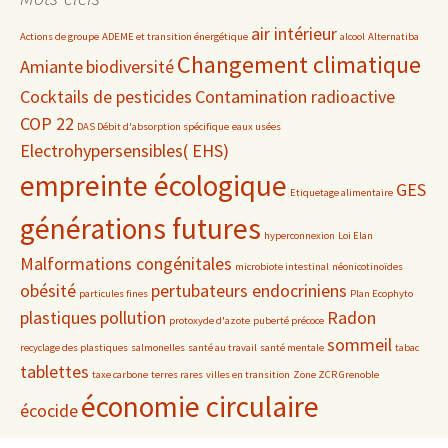
air intérieur
Actions de groupe
ADEME et transition énergétique
alcool
Alternatiba
Changement climatique
Amiante
biodiversité
Cocktails de pesticides
Contamination radioactive
COP 22
DAS Débit d'absorption spécifique
eaux usées
Electrohypersensibles( EHS)
empreinte écologique
GES
Etiquetage alimentaire
générations futures
hyperconnexion
Loi Elan
Malformations congénitales
microbiote intestinal
néonicotinoïdes
obésité
pertubateurs endocriniens
particules fines
Plan Ecophyto
plastiques
pollution
Radon
protoxyde d'azote
puberté précoce
sommeil
recyclage des plastiques
salmonelles
santé au travail
santé mentale
tabac
tablettes
taxe carbone
terres rares
villes en transition
Zone ZCR Grenoble
économie circulaire
écocide