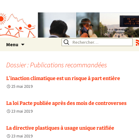
Association SERA Santé
Environnement Auvergne
Rhône Alpes
Un environnement sain pour
la santé de tous
Aller
Rechercher :
Menu
au
contenu
Dossier : Publications recommandées
L’inaction climatique est un risque à part entière
25 mai 2019
La loi Pacte publiée après des mois de controverses
23 mai 2019
La directive plastiques à usage unique ratifiée
23 mai 2019