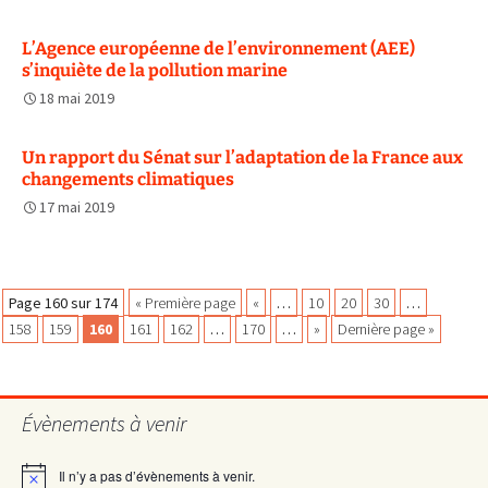
L’Agence européenne de l’environnement (AEE)
s’inquiète de la pollution marine
18 mai 2019
Un rapport du Sénat sur l’adaptation de la France aux
changements climatiques
17 mai 2019
Navigation
Page 160 sur 174
« Première page
«
…
10
20
30
…
158
159
160
161
162
…
170
…
»
Dernière page »
des
Évènements à venir
articles
Il n’y a pas d’évènements à venir.
Notice