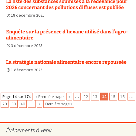
La liste des substances soumises à la redevance pour
2026 concernant des pollutions diffuses est publiée
18 décembre 2025
Enquête sur la présence d’hexane utilisé dans l’agro-
alimentaire
3 décembre 2025
La stratégie nationale alimentaire encore repoussée
1 décembre 2025
Navigation
Page 14 sur 174
« Première page
«
…
12
13
14
15
16
…
20
30
40
…
»
Dernière page »
des
Évènements à venir