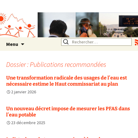
Association SERA Santé
Environnement Auvergne
Rhône Alpes
Un environnement sain pour
la santé de tous
Aller
Rechercher :
Menu
au
contenu
Dossier : Publications recommandées
Une transformation radicale des usages de l’eau est
nécessaire estime le Haut commissariat au plan
2 janvier 2026
Un nouveau décret impose de mesurer les PFAS dans
l’eau potable
23 décembre 2025