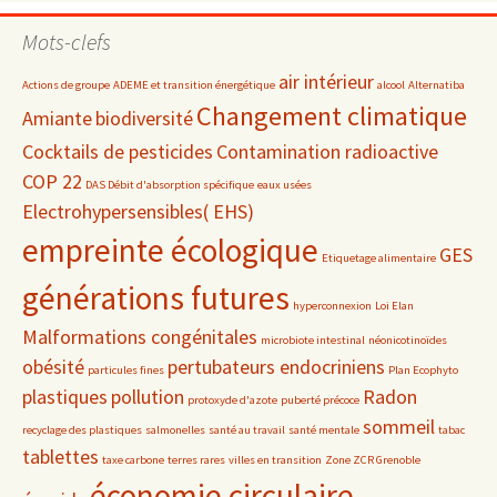
par
date
Mots-clefs
air intérieur
Actions de groupe
ADEME et transition énergétique
alcool
Alternatiba
Changement climatique
Amiante
biodiversité
Cocktails de pesticides
Contamination radioactive
COP 22
DAS Débit d'absorption spécifique
eaux usées
Electrohypersensibles( EHS)
empreinte écologique
GES
Etiquetage alimentaire
générations futures
hyperconnexion
Loi Elan
Malformations congénitales
microbiote intestinal
néonicotinoïdes
obésité
pertubateurs endocriniens
particules fines
Plan Ecophyto
plastiques
pollution
Radon
protoxyde d'azote
puberté précoce
sommeil
recyclage des plastiques
salmonelles
santé au travail
santé mentale
tabac
tablettes
taxe carbone
terres rares
villes en transition
Zone ZCR Grenoble
économie circulaire