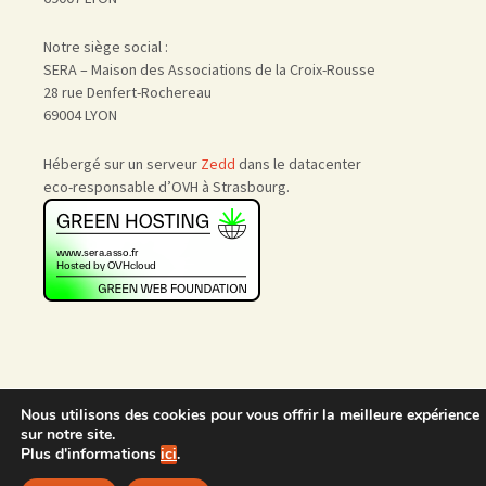
Notre siège social :
SERA – Maison des Associations de la Croix-Rousse
28 rue Denfert-Rochereau
69004 LYON
Hébergé sur un serveur
Zedd
dans le datacenter
eco-responsable d’OVH à Strasbourg.
Nous utilisons des cookies pour vous offrir la meilleure expérience
Accueil
|
Nous rejoindre
|
sur notre site.
Admin
Plus d'informations
ici
.