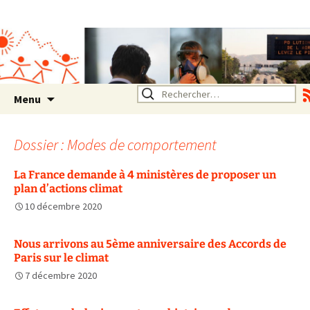
Association SERA Santé
Environnement Auvergne
Rhône Alpes
Un environnement sain pour
la santé de tous
Aller
Rechercher :
Menu
au
contenu
Dossier : Modes de comportement
La France demande à 4 ministères de proposer un
plan d’actions climat
10 décembre 2020
Nous arrivons au 5ème anniversaire des Accords de
Paris sur le climat
7 décembre 2020