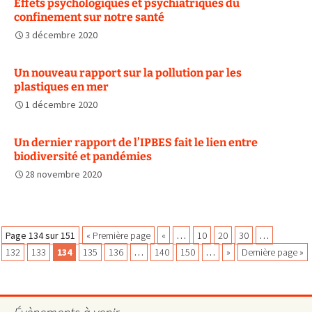
Effets psychologiques et psychiatriques du
confinement sur notre santé
3 décembre 2020
Un nouveau rapport sur la pollution par les
plastiques en mer
1 décembre 2020
Un dernier rapport de l’IPBES fait le lien entre
biodiversité et pandémies
28 novembre 2020
Navigation
Page 134 sur 151
« Première page
«
…
10
20
30
…
132
133
134
135
136
…
140
150
…
»
Dernière page »
des