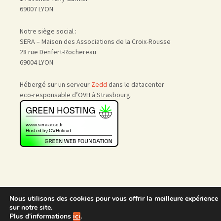
69007 LYON
Notre siège social :
SERA – Maison des Associations de la Croix-Rousse
28 rue Denfert-Rochereau
69004 LYON
Hébergé sur un serveur
Zedd
dans le datacenter
eco-responsable d’OVH à Strasbourg.
Nous utilisons des cookies pour vous offrir la meilleure expérience
Accueil
|
Nous rejoindre
|
sur notre site.
Admin
Plus d'informations
ici
.