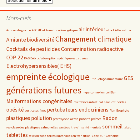
par
date
Mots-clefs
air intérieur
Actions de groupe
ADEME et transition énergétique
alcool
Alternatiba
Changement climatique
Amiante
biodiversité
Cocktails de pesticides
Contamination radioactive
COP 22
DAS Débit d'absorption spécifique
eaux usées
Electrohypersensibles( EHS)
empreinte écologique
GES
Etiquetage alimentaire
générations futures
hyperconnexion
Loi Elan
Malformations congénitales
microbiote intestinal
néonicotinoïdes
obésité
pertubateurs endocriniens
particules fines
Plan Ecophyto
plastiques
pollution
Radon
protoxyde d'azote
puberté précoce
sommeil
recyclage des plastiques
salmonelles
santé au travail
santé mentale
tabac
tablettes
taxe carbone
terres rares
villes en transition
Zone ZCR Grenoble