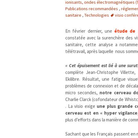
ionisants, ondes électromagnétiques (THT
Publications recommandées
,
réglemen
sanitaire
,
Technologies
visio confé
En février dernier, une
étude de 
constatée avec la surenchère des vi
sanitaire, cette analyse a notamm
télétravail, après laquelle nous som
« Cet épuisement est lié à une surut
complète Jean-Christophe Villette,
Ekilibre. Résultat, une fatigue visue
problèmes de connexion et de décalag
micro secondes,
notre cerveau do
Charlie Clarck (cofondateur de Whistco
. La visio exige
une plus grande c
cerveau est en « hyper vigilance
plus d’efforts dans la manière de com
Sachant que les Français passent en 