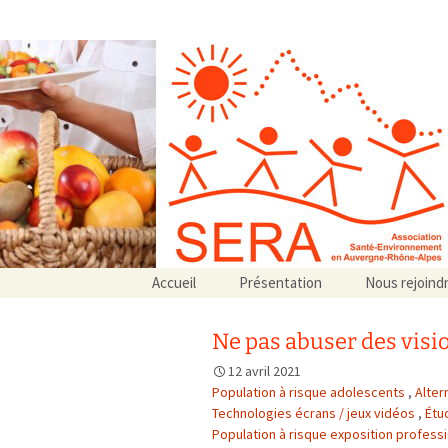
Association SERA Santé Envir
Un environnement sain pour la santé de tous
Aller
Accueil
Présentation
Nous rejoind
au
Qui sommes-nous ?
contenu
Associations partenaires
Ne pas abuser des visi
Associations adhérentes
12 avril 2021
Population à risque adolescents
,
Alter
Technologies écrans / jeux vidéos
,
Étu
Population à risque exposition profess