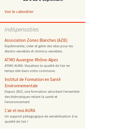
 ONG
Voir le calendrier
 de cuisson
Indispensables
 reprotoxique
Association Zones Blanches (AZB)
Expérimenter, créer et gérer des sites pour les
électro-sensibles et chimico-sensibles.
s
ATMO Auvergne-Rhône-Alpes
ATMO AURA: Visualisez la qualité de l’air en
es
temps réel dans votre commune.
 énergétique
Institut de Formation en Santé
Environnementale
Depuis 2013, une formation abordant l’ensemble
des thématiques reliant la santé et
l’environnement
L'air et moi AURA
Un support pédagogique de sensibilisation à la
qualité de l’air !