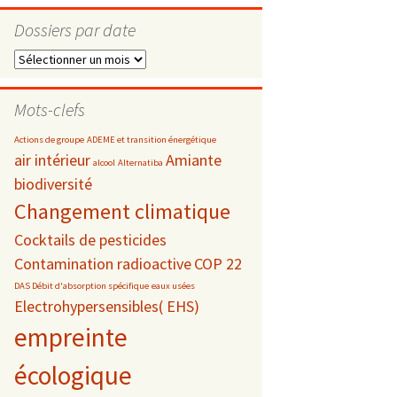
Dossiers par date
Dossiers
par
s
date
Mots-clefs
téléphonie
Actions de groupe
ADEME et transition énergétique
air intérieur
Amiante
alcool
Alternatiba
biodiversité
Changement climatique
Cocktails de pesticides
Contamination radioactive
COP 22
DAS Débit d'absorption spécifique
eaux usées
Electrohypersensibles( EHS)
empreinte
écologique