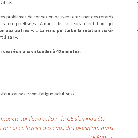
Pharmacovigilance, produits et
24 ans !
dispositifs de santé, vaccins
Population à risque
adolescents
« les problèmes de connexion peuvent entrainer des retards
Publications recommandées
exposition professionnelle
 ou pixellisées. Autant de facteurs d’irritation qui
n aux autres ». « La visio perturbe la relation vis-à-
Rayonnements
femmes enceintes / enfant
ionisants
t à soi ».
réglementaire
non ionisants, ondes
Personnes agées
électromagnétiques (THT, 
mobile, WIFI, Linky, …)
Santé publique
r ces réunions virtuelles à 45 minutes.
Sols
Sommeil
Technologies
écrans / jeux vidéos
Tourisme
environnement industriel
Transports
nanotechnologies
3/four-causes-zoom-fatigue-solutions/
Vie sociale
pacts sur l’eau et l’air : la CE s’en inquiète
t annonce le rejet des eaux de Fukushima dans
l’océan
→