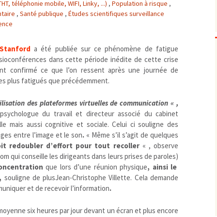
, téléphonie mobile, WIFI, Linky, ...)
,
Population à risque
,
Biodiversité
emballages
positionnement citoyen /
taire
,
Santé publique
,
Études scientifiques surveillance
rence
Bruit
gaspillage alimentaire
Risques majeurs
Changements climatiques
modes de conservation et
Stanford
a été publiée sur ce phénomène de fatigue
Contamination infectieuse
sioconférences dans cette période inédite de cette crise
Contaminations chimiques
cancérigène / mutagène /
ent confirmé ce que l’on ressent après une journée de
Déchets
métaux lourds et autres
économie circulaire
mes plus fatigués que précédemment.
Décisions politiques et juridiques
perturbateurs endocrinien
recyclage
européenne
ilisation des plateformes virtuelles de communication « ,
Eau
PFAS
traitements
internationale
mers et océans
 psychologue du travail et directeur associé du cabinet
Énergies
nationale
superficielles et souterrain
fossiles
lle mais aussi cognitive et sociale. Celui ci souligne des
Environnement numérique
renouvelables / transition
es entre l’image et le son
.
« Même s’il s’agit de quelques
Études scientifiques
épidémiologique
it redoubler d’effort pour tout recoller
« , observe
Jurisprudence
rapport économique
m qui conseille les dirigeants dans leurs prises de paroles)
oncentration
que lors d’une réunion physique
, ainsi le
Logement
surveillance sanitaire
,
souligne de plusJean-Christophe Villette. Cela demande
Modes de comportement
toxicologique
muniquer et de recevoir l’information
.
offre de soins
Petite enfance
moyenne six heures par jour devant un écran et plus encore