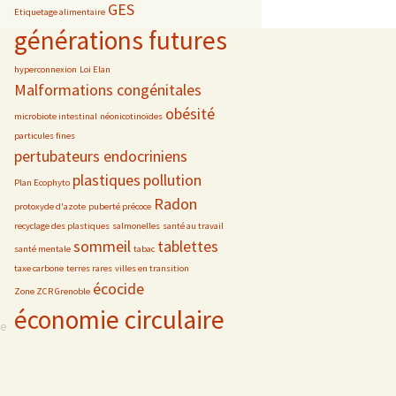
GES
Etiquetage alimentaire
générations futures
hyperconnexion
Loi Elan
Malformations congénitales
obésité
microbiote intestinal
néonicotinoïdes
particules fines
pertubateurs endocriniens
plastiques
pollution
Plan Ecophyto
Radon
protoxyde d'azote
puberté précoce
recyclage des plastiques
salmonelles
santé au travail
sommeil
tablettes
santé mentale
tabac
taxe carbone
terres rares
villes en transition
écocide
Zone ZCR Grenoble
économie circulaire
se