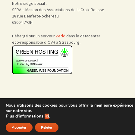
Notre siège social :
SERA – Maison des Associations de la Croix-Rousse
28 rue Denfert-Rochereau
69004 LYON
Hébergé sur un serveur
Zedd
dans le datacenter
eco-responsable d’OVH à Strasbourg.
Nous utilisons des cookies pour vous offrir la meilleure expérience
Accueil
|
Nous rejoindre
|
sur notre site.
Admin
Plus d'informations
ici
.
Accepter
Rejeter