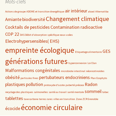
Mots-clefs
air intérieur
Actions de groupe
ADEME et transition énergétique
alcool
Alternatiba
Changement climatique
Amiante
biodiversité
Cocktails de pesticides
Contamination radioactive
COP 22
DAS Débit d'absorption spécifique
eaux usées
Electrohypersensibles( EHS)
empreinte écologique
GES
Etiquetage alimentaire
générations futures
hyperconnexion
Loi Elan
Malformations congénitales
microbiote intestinal
néonicotinoïdes
obésité
pertubateurs endocriniens
particules fines
Plan Ecophyto
plastiques
pollution
Radon
protoxyde d'azote
puberté précoce
sommeil
recyclage des plastiques
salmonelles
santé au travail
santé mentale
tabac
tablettes
taxe carbone
terres rares
villes en transition
Zone ZCR Grenoble
économie circulaire
écocide