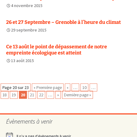
4 novembre 2015
26 et 27 Septembre – Grenoble à l’heure du climat
29 septembre 2015
Ce 13 août le point de dépassement de notre
empreinte écologique est atteint
13 août 2015
Navigation
Page 20 sur 23
« Première page
«
…
10
…
18
19
20
21
22
…
»
Dernière page »
des
Évènements à venir
articles
Il n’y a pas d’évènements à venir.