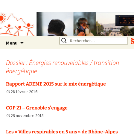
Association SERA Santé
Environnement Auvergne
Rhône Alpes
Un environnement sain pour
la santé de tous
Aller
Rechercher :
Menu
au
contenu
Dossier : Énergies renouvelables / transition
énergétique
Rapport ADEME 2015 sur le mix énergétique
28 février 2016
COP 21 – Grenoble s’engage
29 novembre 2015
Les « Villes respirables en 5 ans » de Rhône-Alpes