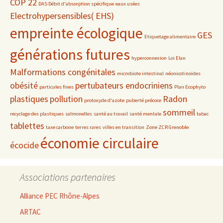
COP 22
DAS Débit d'absorption spécifique
eaux usées
Electrohypersensibles( EHS)
empreinte écologique
GES
Etiquetage alimentaire
générations futures
hyperconnexion
Loi Elan
Malformations congénitales
microbiote intestinal
néonicotinoïdes
obésité
pertubateurs endocriniens
particules fines
Plan Ecophyto
plastiques
pollution
Radon
protoxyde d'azote
puberté précoce
sommeil
recyclage des plastiques
salmonelles
santé au travail
santé mentale
tabac
tablettes
taxe carbone
terres rares
villes en transition
Zone ZCR Grenoble
économie circulaire
écocide
Associations partenaires
Alliance PEC Rhône-Alpes
ARTAC