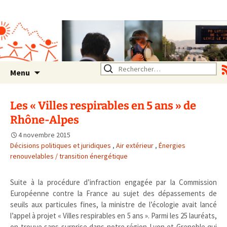
Association SERA Santé
Environnement Auvergne
Rhône Alpes
Un environnement sain pour
la santé de tous
Aller
Rechercher :
Menu
au
contenu
Les « Villes respirables en 5 ans » de
Rhône-Alpes
4 novembre 2015
Décisions politiques et juridiques
,
Air extérieur
,
Énergies
renouvelables / transition énergétique
Suite à la procédure d’infraction engagée par la Commission
Européenne contre la France au sujet des dépassements de
seuils aux particules fines, la ministre de l’écologie avait lancé
l’appel à projet « Villes respirables en 5 ans ». Parmi les 25 lauréats,
on trouve sans surprise dans notre région Lyon et Grenoble qui