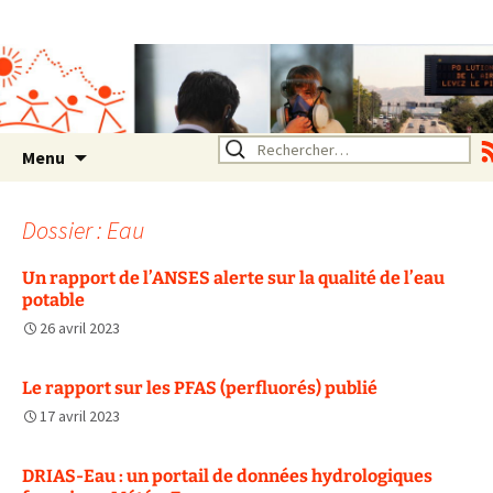
Association SERA Santé
Environnement Auvergne
Rhône Alpes
Un environnement sain pour
la santé de tous
Aller
Rechercher :
Menu
au
contenu
Dossier : Eau
Un rapport de l’ANSES alerte sur la qualité de l’eau
potable
26 avril 2023
Le rapport sur les PFAS (perfluorés) publié
17 avril 2023
DRIAS-Eau : un portail de données hydrologiques