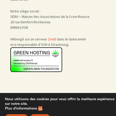
Notre siège social :
SERA – Maison des Associations de la Croix-Rousse
28 rue Denfert-Rochereau
69004 LYON
Hébergé sur un serveur
Zedd
dans le datacenter
eco-responsable d’OVH à Strasbourg.
Nous utilisons des cookies pour vous offrir la meilleure expérience
Accueil
|
Nous rejoindre
|
sur notre site.
Admin
Plus d'informations
ici
.