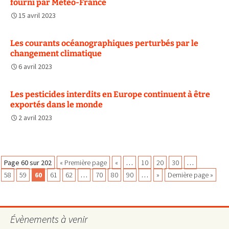
fourni par Météo-France
15 avril 2023
Les courants océanographiques perturbés par le
changement climatique
6 avril 2023
Les pesticides interdits en Europe continuent à être
exportés dans le monde
2 avril 2023
Navigation
Page 60 sur 202
« Première page
«
…
10
20
30
…
58
59
60
61
62
…
70
80
90
…
»
Dernière page »
des
Évènements à venir