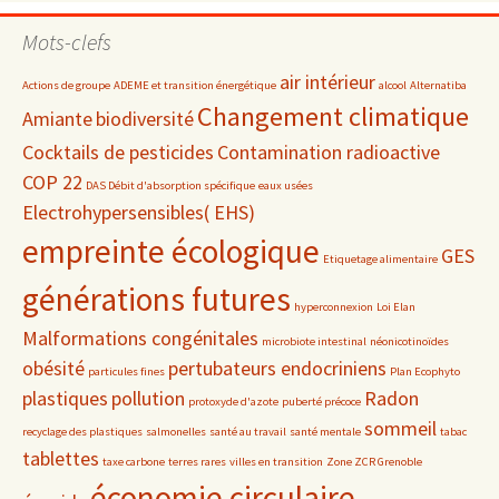
par
date
Mots-clefs
air intérieur
Actions de groupe
ADEME et transition énergétique
alcool
Alternatiba
Changement climatique
Amiante
biodiversité
Cocktails de pesticides
Contamination radioactive
COP 22
DAS Débit d'absorption spécifique
eaux usées
Electrohypersensibles( EHS)
empreinte écologique
GES
Etiquetage alimentaire
générations futures
hyperconnexion
Loi Elan
Malformations congénitales
microbiote intestinal
néonicotinoïdes
obésité
pertubateurs endocriniens
particules fines
Plan Ecophyto
plastiques
pollution
Radon
protoxyde d'azote
puberté précoce
sommeil
recyclage des plastiques
salmonelles
santé au travail
santé mentale
tabac
tablettes
taxe carbone
terres rares
villes en transition
Zone ZCR Grenoble
économie circulaire