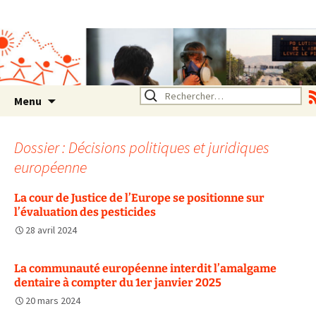
Association SERA Santé
Environnement Auvergne
Rhône Alpes
Un environnement sain pour
la santé de tous
Aller
Rechercher :
Menu
au
contenu
Dossier : Décisions politiques et juridiques
européenne
La cour de Justice de l’Europe se positionne sur
l’évaluation des pesticides
28 avril 2024
La communauté européenne interdit l’amalgame
dentaire à compter du 1er janvier 2025
20 mars 2024