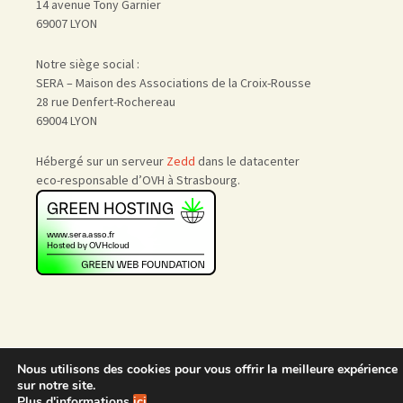
14 avenue Tony Garnier
69007 LYON
Notre siège social :
SERA – Maison des Associations de la Croix-Rousse
28 rue Denfert-Rochereau
69004 LYON
Hébergé sur un serveur
Zedd
dans le datacenter
eco-responsable d’OVH à Strasbourg.
Nous utilisons des cookies pour vous offrir la meilleure expérience
Accueil
|
Nous rejoindre
|
sur notre site.
Admin
Plus d'informations
ici
.