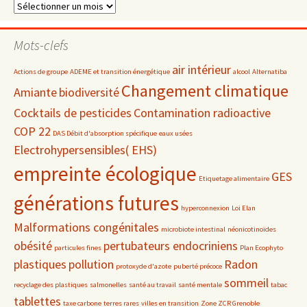
Dossiers
par
date
Mots-clefs
air intérieur
Actions de groupe
ADEME et transition énergétique
alcool
Alternatiba
Changement climatique
Amiante
biodiversité
Cocktails de pesticides
Contamination radioactive
COP 22
DAS Débit d'absorption spécifique
eaux usées
Electrohypersensibles( EHS)
empreinte écologique
GES
Etiquetage alimentaire
générations futures
hyperconnexion
Loi Elan
Malformations congénitales
microbiote intestinal
néonicotinoïdes
obésité
pertubateurs endocriniens
particules fines
Plan Ecophyto
plastiques
pollution
Radon
protoxyde d'azote
puberté précoce
sommeil
recyclage des plastiques
salmonelles
santé au travail
santé mentale
tabac
tablettes
taxe carbone
terres rares
villes en transition
Zone ZCR Grenoble