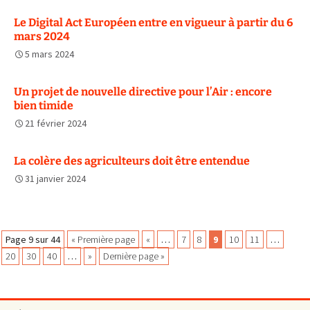
Le Digital Act Européen entre en vigueur à partir du 6
mars 2024
5 mars 2024
Un projet de nouvelle directive pour l’Air : encore
bien timide
21 février 2024
La colère des agriculteurs doit être entendue
31 janvier 2024
Navigation
Page 9 sur 44
« Première page
«
…
7
8
9
10
11
…
20
30
40
…
»
Dernière page »
des