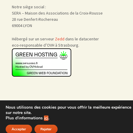
Notre siège social :
SERA – Maison des Associations de la Croix-Rousse
28 rue Denfert-Rochereau
69004 LYON
Hébergé sur un serveur
Zedd
dans le datacenter
eco-responsable d’OVH à Strasbourg.
Nous utilisons des cookies pour vous offrir la meilleure expérience
Accueil
|
Nous rejoindre
|
sur notre site.
Admin
Plus d'informations
ici
.
Accepter
Rejeter