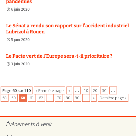
pandémies
6 juin 2020
Le Sénat a rendu son rapport sur l’accident industriel
Lubrizol à Rouen
5 juin 2020
Le Pacte vert de l’Europe sera-t-il prioritaire ?
3 juin 2020
Navigation
Page 60 sur 110
« Première page
«
…
10
20
30
…
58
59
60
61
62
…
70
80
90
…
»
Dernière page »
des
Évènements à venir
articles