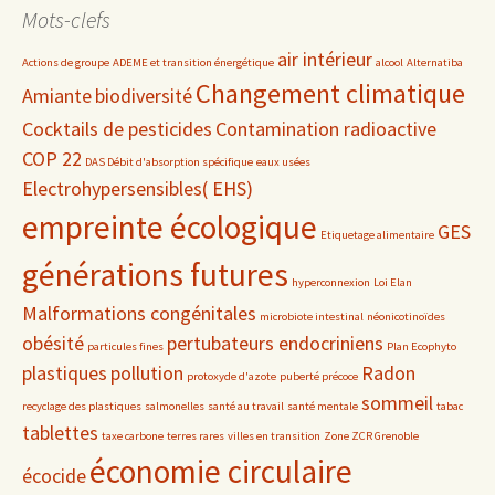
date
Mots-clefs
air intérieur
Actions de groupe
ADEME et transition énergétique
alcool
Alternatiba
Changement climatique
Amiante
biodiversité
Cocktails de pesticides
Contamination radioactive
COP 22
DAS Débit d'absorption spécifique
eaux usées
Electrohypersensibles( EHS)
empreinte écologique
GES
Etiquetage alimentaire
générations futures
hyperconnexion
Loi Elan
Malformations congénitales
microbiote intestinal
néonicotinoïdes
obésité
pertubateurs endocriniens
particules fines
Plan Ecophyto
plastiques
pollution
Radon
protoxyde d'azote
puberté précoce
sommeil
recyclage des plastiques
salmonelles
santé au travail
santé mentale
tabac
tablettes
taxe carbone
terres rares
villes en transition
Zone ZCR Grenoble
économie circulaire
écocide