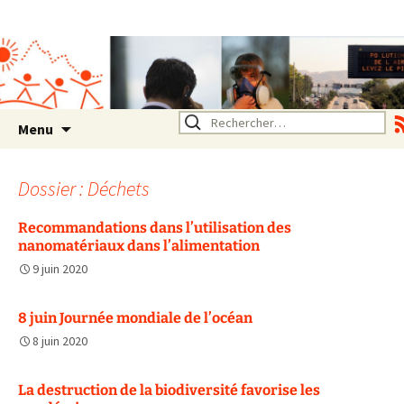
Association SERA Santé
Environnement Auvergne
Rhône Alpes
Un environnement sain pour
la santé de tous
Aller
Rechercher :
Menu
au
contenu
Dossier : Déchets
Recommandations dans l’utilisation des
nanomatériaux dans l’alimentation
9 juin 2020
8 juin Journée mondiale de l’océan
8 juin 2020
La destruction de la biodiversité favorise les