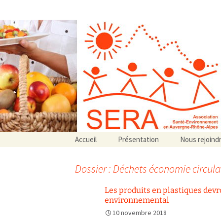
Association SERA Santé Envir
Un environnement sain pour la santé de tous
Aller
Accueil
Présentation
Nous rejoind
au
Qui sommes-nous ?
contenu
Associations partenaires
Dossier : Déchets économie circula
Associations adhérentes
Les produits en plastiques devr
environnemental
10 novembre 2018