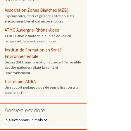
 ONG
Association Zones Blanches (AZB)
Expérimenter, créer et gérer des sites pour les
électro-sensibles et chimico-sensibles.
 de cuisson
ATMO Auvergne-Rhône-Alpes
ATMO AURA: Visualisez la qualité de l’air en
 reprotoxique
temps réel dans votre commune.
Institut de Formation en Santé
s
Environnementale
Depuis 2013, une formation abordant l’ensemble
des thématiques reliant la santé et
es
l’environnement
 énergétique
L'air et moi AURA
Un support pédagogique de sensibilisation à la
qualité de l’air !
Dossiers par date
»
Dossiers
par