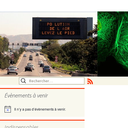
Rechercher :
Évènements à venir
Il n’y a pas d’évènements à venir.
Notice
utritionelle
Indispensables
ne