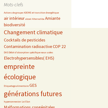
date
Mots-clefs
Actions de groupe
ADEME et transition énergétique
air intérieur
Amiante
alcool
Alternatiba
biodiversité
s
Changement climatique
 téléphonie
Cocktails de pesticides
Contamination radioactive
COP 22
DAS Débit d'absorption spécifique
eaux usées
Electrohypersensibles( EHS)
empreinte
écologique
GES
Etiquetage alimentaire
générations futures
hyperconnexion
Loi Elan
Malformations congénitales