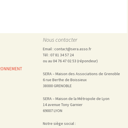
Pharmacovigilance, produits et
dispositifs de santé, vaccins
Population à risque
adolescents
Publications recommandées
exposition professionnelle
Rayonnements
femmes enceintes / enfant
ionisants
réglementaire
non ionisants, ondes
Personnes agées
Nous contacter
électromagnétiques (THT,
mobile, WIFI, Linky, …)
Santé publique
Email : contact@sera.asso.fr
Sols
Tél : 07 81 34 57 24
Sommeil
ou au 04 76 47 02 53 (répondeur)
Technologies
écrans / jeux vidéos
VIRONNEMENT
SERA – Maison des Associations de Grenoble
Tourisme
environnement industriel
6 rue Berthe de Boissieux
Transports
nanotechnologies
38000 GRENOBLE
Vie sociale
SERA – Maison de la Métropole de Lyon
14 avenue Tony Garnier
69007 LYON
Notre siège social :