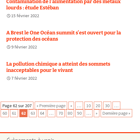
Contamination de l’alimentation par des métaux
lourds : étude Estéban
15 février 2022
A Brest le One Océan summit s’est ouvert pour la
protection des océans
9 février 2022
La pollution chimique a atteint des sommets
inacceptables pour le vivant
7 février 2022
Navigation
Page 62 sur 207
« Première page
«
…
10
20
30
…
60
61
62
63
64
…
70
80
90
…
»
Dernière page »
des