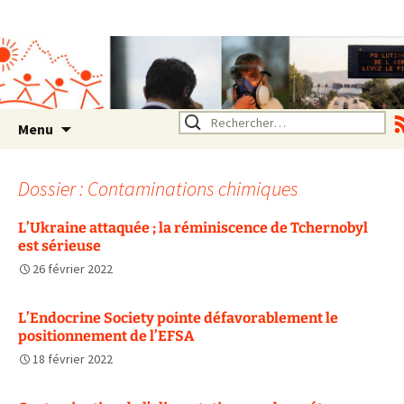
Association SERA Santé
Environnement Auvergne
Rhône Alpes
Un environnement sain pour
la santé de tous
Aller
Rechercher :
Menu
au
contenu
Dossier : Contaminations chimiques
L’Ukraine attaquée ; la réminiscence de Tchernobyl
est sérieuse
26 février 2022
L’Endocrine Society pointe défavorablement le
positionnement de l’EFSA
18 février 2022