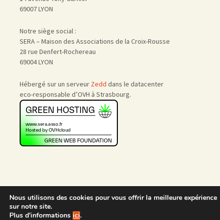
69007 LYON
Notre siège social :
SERA – Maison des Associations de la Croix-Rousse
28 rue Denfert-Rochereau
69004 LYON
Hébergé sur un serveur
Zedd
dans le datacenter
eco-responsable d’OVH à Strasbourg.
Nous utilisons des cookies pour vous offrir la meilleure expérience
Accueil
|
Nous rejoindre
|
sur notre site.
Admin
Plus d'informations
ici
.