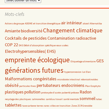
par
date
Mots-clefs
air intérieur
Actions de groupe
ADEME et transition énergétique
alcool
Alternatiba
Changement climatique
Amiante
biodiversité
Cocktails de pesticides
Contamination radioactive
COP 22
DAS Débit d'absorption spécifique
eaux usées
Electrohypersensibles( EHS)
empreinte écologique
GES
Etiquetage alimentaire
générations futures
hyperconnexion
Loi Elan
Malformations congénitales
microbiote intestinal
néonicotinoïdes
obésité
pertubateurs endocriniens
particules fines
Plan Ecophyto
plastiques
pollution
Radon
protoxyde d'azote
puberté précoce
sommeil
recyclage des plastiques
salmonelles
santé au travail
santé mentale
tabac
tablettes
taxe carbone
terres rares
villes en transition
Zone ZCR Grenoble