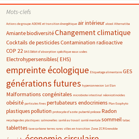
par
date
Mots-clefs
air intérieur
Actions de groupe
ADEME et transition énergétique
alcool
Alternatiba
Changement climatique
Amiante
biodiversité
Cocktails de pesticides
Contamination radioactive
COP 22
DAS Débit d'absorption spécifique
eaux usées
Electrohypersensibles( EHS)
empreinte écologique
GES
Etiquetage alimentaire
générations futures
hyperconnexion
Loi Elan
Malformations congénitales
microbiote intestinal
néonicotinoïdes
obésité
pertubateurs endocriniens
particules fines
Plan Ecophyto
plastiques
pollution
Radon
protoxyde d'azote
puberté précoce
sommeil
recyclage des plastiques
salmonelles
santé au travail
santé mentale
tabac
tablettes
taxe carbone
terres rares
villes en transition
Zone ZCR Grenoble
économie circulaire