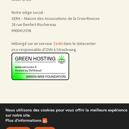
Notre siège social :
SERA – Maison des Associations de la Croix-Rousse
28 rue Denfert-Rochereau
69004 LYON
Hébergé sur un serveur
Zedd
dans le datacenter
eco-responsable d’OVH à Strasbourg.
Nous utilisons des cookies pour vous offrir la meilleure expérience
Accueil
|
Nous rejoindre
|
sur notre site.
Admin
Plus d'informations
ici
.