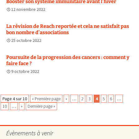
Booster son système immunitaire avant l’hiver
12 novembre 2022
La révision de Reach reportée et cela ne satisfait pas
bon nombre d’associations
25 octobre 2022
Poursuite de la progression des cancers : comment y
faire face ?
9 octobre 2022
Navigation
Page 4 sur 10
« Première page
«
…
2
3
4
5
6
…
10
…
»
Dernière page »
des
Évènements à venir