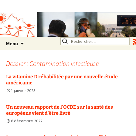
Association SERA Santé
Environnement Auvergne
Rhône Alpes
Un environnement sain pour
la santé de tous
Aller
Rechercher :
Menu
au
contenu
Dossier : Contamination infectieuse
La vitamine D réhabilitée par une nouvelle étude
américaine
1 janvier 2023
Un nouveau rapport de l’OCDE sur la santé des
européens vient d’être livré
6 décembre 2022