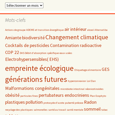
Dossiers
par
date
Mots-clefs
air intérieur
Actions de groupe
ADEME et transition énergétique
alcool
Alternatiba
Changement climatique
Amiante
biodiversité
Cocktails de pesticides
Contamination radioactive
COP 22
DAS Débit d'absorption spécifique
eaux usées
Electrohypersensibles( EHS)
empreinte écologique
GES
Etiquetage alimentaire
générations futures
hyperconnexion
Loi Elan
Malformations congénitales
microbiote intestinal
néonicotinoïdes
obésité
pertubateurs endocriniens
particules fines
Plan Ecophyto
plastiques
pollution
Radon
protoxyde d'azote
puberté précoce
sommeil
recyclage des plastiques
salmonelles
santé au travail
santé mentale
tabac