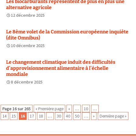
Les biocarburants représentent de plus en plus une
alternative agricole
12 décembre 2025
Le 8ème volet de la Commission européenne inquiète
(dite Omnibus)
10 décembre 2025
Le changement climatique induit des difficultés
d’approvisionnement alimentaire à l’échelle
mondiale
8 décembre 2025
Navigation
Page 16 sur 265
« Première page
«
…
10
…
14
15
16
17
18
…
30
40
50
…
»
Dernière page »
des