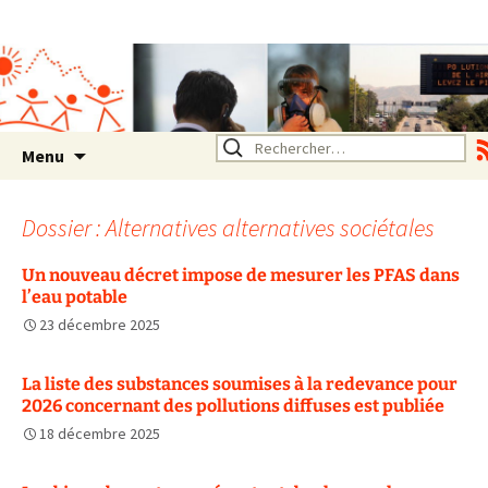
Association SERA Santé
Environnement Auvergne
Rhône Alpes
Un environnement sain pour
la santé de tous
Aller
Rechercher :
Menu
au
contenu
Dossier : Alternatives alternatives sociétales
Un nouveau décret impose de mesurer les PFAS dans
l’eau potable
23 décembre 2025
La liste des substances soumises à la redevance pour
2026 concernant des pollutions diffuses est publiée
18 décembre 2025