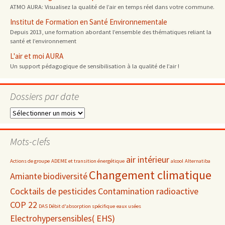
ATMO AURA: Visualisez la qualité de l’air en temps réel dans votre commune.
Institut de Formation en Santé Environnementale
Depuis 2013, une formation abordant l’ensemble des thématiques reliant la
santé et l’environnement
L'air et moi AURA
Un support pédagogique de sensibilisation à la qualité de l’air !
Dossiers par date
Dossiers
par
date
Mots-clefs
air intérieur
Actions de groupe
ADEME et transition énergétique
alcool
Alternatiba
Changement climatique
Amiante
biodiversité
Cocktails de pesticides
Contamination radioactive
COP 22
DAS Débit d'absorption spécifique
eaux usées
Electrohypersensibles( EHS)