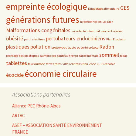
empreinte écologique
GES
Etiquetage alimentaire
générations futures
hyperconnexion
Loi Elan
Malformations congénitales
microbiote intestinal
néonicotinoïdes
obésité
pertubateurs endocriniens
particules fines
Plan Ecophyto
plastiques
pollution
Radon
protoxyde d'azote
puberté précoce
sommeil
recyclage des plastiques
salmonelles
santé au travail
santé mentale
tabac
tablettes
taxe carbone
terres rares
villes en transition
Zone ZCR Grenoble
économie circulaire
écocide
Associations partenaires
Alliance PEC Rhône-Alpes
ARTAC
ASEF – ASSOCIATION SANTÉ ENVIRONNEMENT
FRANCE