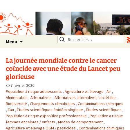
Association SERA Santé
Environnement Auvergne
Rhône Alpes
Un environnement sain pour
la santé de tous
Aller
Rechercher :
Menu
au
contenu
La journée mondiale contre le cancer
coïncide avec une étude du Lancet peu
glorieuse
7 février 2026
Population à risque adolescents
,
Agriculture et élevage
,
Air
,
Alimentation
,
Alternatives
,
Alternatives alternatives sociétales
,
Biodiversité
,
Changements climatiques
,
Contaminations chimiques
,
Eau
,
Études scientifiques épidémiologique
,
Études scientifiques
,
Population à risque exposition professionnelle
,
Population à risque
femmes enceintes / enfants
,
Modes de comportement
,
Agriculture et élevage OGM / pesticides
,
Contaminations chimiques