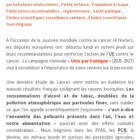
perturbateurs endocriniens
,
Petite enfance
,
Population à risque
,
Publications recommandées
,
réglementaire
,
Santé publique
,
Études scientifiques surveillance sanitaire
,
Études scientifiques
toxicologique
À l’occasion de la Journée mondiale contre le cancer (4 février),
les députés européens ont débattu lundi et votent jeudi sur
leurs recommandations pour renforcer l’action de l’
UE
contre le
cancer. La campagne triennale «
Unis par l’unique
» (2025-2027)
vise à sensibiliser à l’importance de soins centrés sur la personne.
Une dernière étude du Lancet vient mettre en évidence les
mauvais résultats français soulignant les raisons invoquées:
Les
consommations d’alcool et de tabac, doublées de la
pollution atmosphérique aux particules fines
, sans oublier
ce que l’on appelle scientifiquement l’exposome –
c’est-à-dire
l’ensemble des polluants présents dans l’air, l’eau et
notre alimentation –
pourrait avoir des effets cumulés
considérables… Nous baignons dans les PFAS, les
PCB
, la
dioxine, les métaux lourds et surtout les pesticides agricoles,