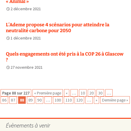
« Animal »
2 décembre 2021
L’Ademe propose 4 scénarios pour atteindre la
neutralité carbone pour 2050
1 décembre 2021
Quels engagements ont été pris à la COP 26 à Glascow
?
27 novembre 2021
Navigation
Page 88 sur 227
« Première page
«
…
10
20
30
…
86
87
88
89
90
…
100
110
120
…
»
Dernière page »
des
Évènements à venir