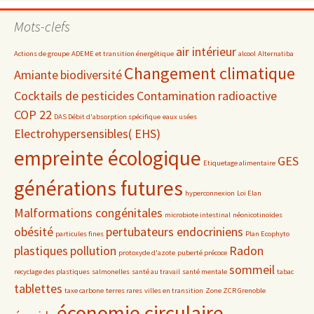
par
date
Mots-clefs
air intérieur
Actions de groupe
ADEME et transition énergétique
alcool
Alternatiba
Changement climatique
Amiante
biodiversité
Cocktails de pesticides
Contamination radioactive
COP 22
DAS Débit d'absorption spécifique
eaux usées
Electrohypersensibles( EHS)
empreinte écologique
GES
Etiquetage alimentaire
générations futures
hyperconnexion
Loi Elan
Malformations congénitales
microbiote intestinal
néonicotinoïdes
obésité
pertubateurs endocriniens
particules fines
Plan Ecophyto
plastiques
pollution
Radon
protoxyde d'azote
puberté précoce
sommeil
recyclage des plastiques
salmonelles
santé au travail
santé mentale
tabac
tablettes
taxe carbone
terres rares
villes en transition
Zone ZCR Grenoble
économie circulaire