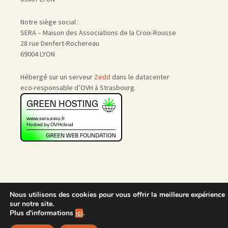
Notre siège social :
SERA – Maison des Associations de la Croix-Rousse
28 rue Denfert-Rochereau
69004 LYON
Hébergé sur un serveur
Zedd
dans le datacenter
eco-responsable d’OVH à Strasbourg.
Nous utilisons des cookies pour vous offrir la meilleure expérience
Accueil
|
Nous rejoindre
|
sur notre site.
Admin
Plus d'informations
ici
.