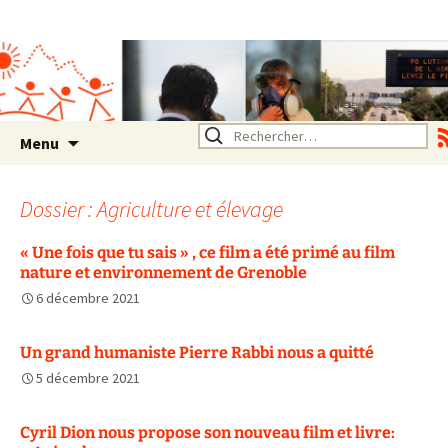
Association SERA Santé
Environnement Auvergne
Rhône Alpes
Un environnement sain pour
la santé de tous
Aller
Rechercher :
Menu
au
contenu
Dossier : Agriculture et élevage
« Une fois que tu sais » , ce film a été primé au film
nature et environnement de Grenoble
6 décembre 2021
Un grand humaniste Pierre Rabbi nous a quitté
5 décembre 2021
Cyril Dion nous propose son nouveau film et livre: