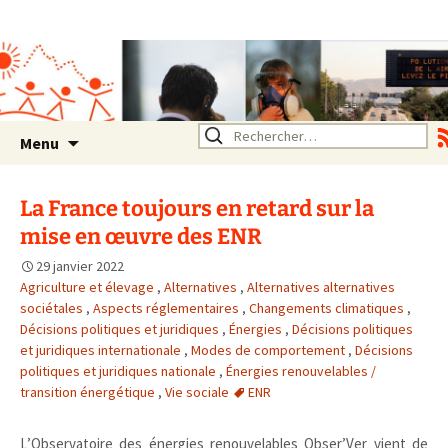
Association SERA Santé
Environnement Auvergne
Rhône Alpes
Un environnement sain pour
la santé de tous
Aller
Rechercher :
Menu
au
contenu
La France toujours en retard sur la
mise en œuvre des ENR
29 janvier 2022
Agriculture et élevage
,
Alternatives
,
Alternatives alternatives
sociétales
,
Aspects réglementaires
,
Changements climatiques
,
Décisions politiques et juridiques
,
Énergies
,
Décisions politiques
et juridiques internationale
,
Modes de comportement
,
Décisions
politiques et juridiques nationale
,
Énergies renouvelables /
transition énergétique
,
Vie sociale
ENR
L’Observatoire des énergies renouvelables Obser’Ver vient de