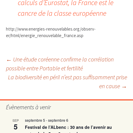
calculs d’Eurostat, la France est le
cancre de la classe européenne
http://www.energies-renouvelables.org/observ-
er/html/energie_renouvelable_france.asp
Navigation
←
Une étude coréenne confirme la corrélation
possible entre Portable et fertilité
La biodiversité en péril n’est pas suffisamment prise
des
en cause
→
articles
Évènements à venir
septembre 5
-
septembre 6
SEP
5
Festival de l’ALbenc : 30 ans de l’avenir au