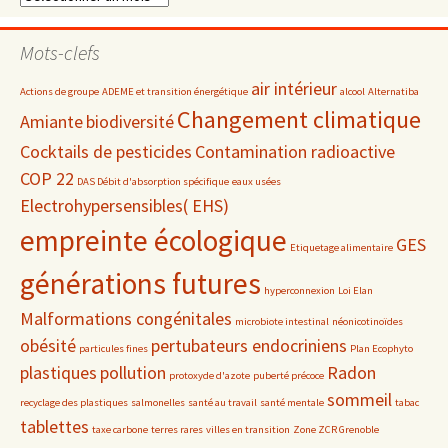
par
date
Mots-clefs
air intérieur
Actions de groupe
ADEME et transition énergétique
alcool
Alternatiba
Changement climatique
Amiante
biodiversité
Cocktails de pesticides
Contamination radioactive
COP 22
DAS Débit d'absorption spécifique
eaux usées
Electrohypersensibles( EHS)
empreinte écologique
GES
Etiquetage alimentaire
générations futures
hyperconnexion
Loi Elan
Malformations congénitales
microbiote intestinal
néonicotinoïdes
obésité
pertubateurs endocriniens
particules fines
Plan Ecophyto
plastiques
pollution
Radon
protoxyde d'azote
puberté précoce
sommeil
recyclage des plastiques
salmonelles
santé au travail
santé mentale
tabac
tablettes
taxe carbone
terres rares
villes en transition
Zone ZCR Grenoble