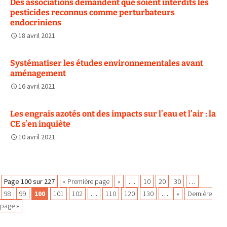
Des associations demandent que soient interdits les
pesticides reconnus comme perturbateurs
endocriniens
18 avril 2021
Systématiser les études environnementales avant
aménagement
16 avril 2021
Les engrais azotés ont des impacts sur l’eau et l’air : la
CE s’en inquiète
10 avril 2021
Navigation
Page 100 sur 227
« Première page
«
…
10
20
30
…
98
99
100
101
102
…
110
120
130
…
»
Dernière
page »
des