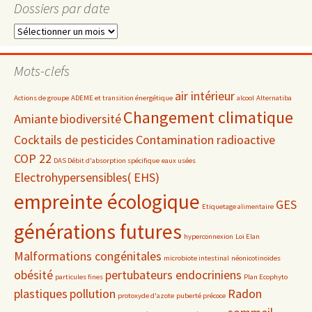
Dossiers par date
Dossiers
par
date
Mots-clefs
air intérieur
Actions de groupe
ADEME et transition énergétique
alcool
Alternatiba
Changement climatique
Amiante
biodiversité
Cocktails de pesticides
Contamination radioactive
COP 22
DAS Débit d'absorption spécifique
eaux usées
Electrohypersensibles( EHS)
empreinte écologique
GES
Etiquetage alimentaire
générations futures
hyperconnexion
Loi Elan
Malformations congénitales
microbiote intestinal
néonicotinoïdes
obésité
pertubateurs endocriniens
particules fines
Plan Ecophyto
plastiques
pollution
Radon
protoxyde d'azote
puberté précoce