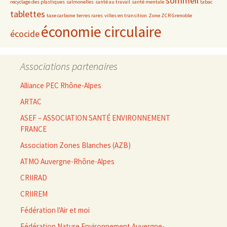
sommeil
recyclage des plastiques
salmonelles
santé au travail
santé mentale
tabac
tablettes
taxe carbone
terres rares
villes en transition
Zone ZCR Grenoble
économie circulaire
écocide
Associations partenaires
Alliance PEC Rhône-Alpes
ARTAC
ASEF – ASSOCIATION SANTÉ ENVIRONNEMENT
FRANCE
Association Zones Blanches (AZB)
ATMO Auvergne-Rhône-Alpes
CRIIRAD
CRIIREM
Fédération l'Air et moi
Fédération Nature Environnement Auvergne-