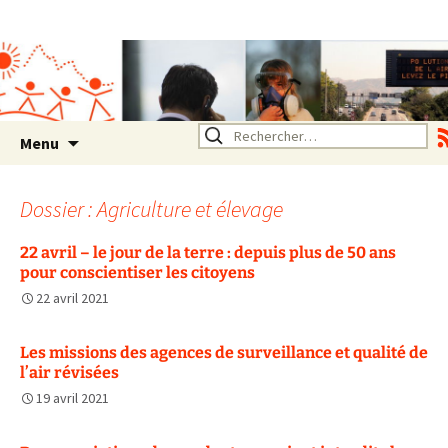
Association SERA Santé
Environnement Auvergne
Rhône Alpes
Un environnement sain pour
la santé de tous
Aller
Rechercher :
Menu
au
contenu
Dossier : Agriculture et élevage
22 avril – le jour de la terre : depuis plus de 50 ans
pour conscientiser les citoyens
22 avril 2021
Les missions des agences de surveillance et qualité de
l’air révisées
19 avril 2021