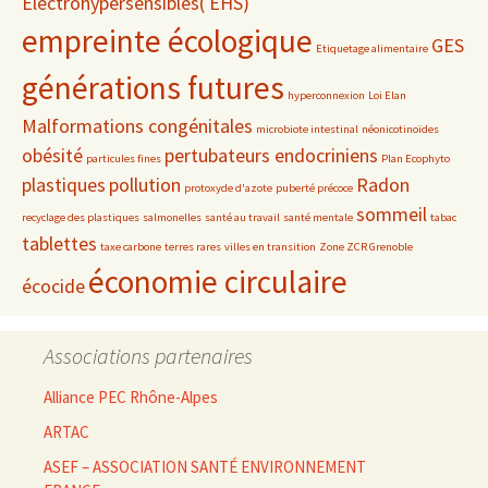
Electrohypersensibles( EHS)
empreinte écologique
GES
Etiquetage alimentaire
générations futures
hyperconnexion
Loi Elan
Malformations congénitales
microbiote intestinal
néonicotinoïdes
obésité
pertubateurs endocriniens
particules fines
Plan Ecophyto
plastiques
pollution
Radon
protoxyde d'azote
puberté précoce
sommeil
recyclage des plastiques
salmonelles
santé au travail
santé mentale
tabac
tablettes
taxe carbone
terres rares
villes en transition
Zone ZCR Grenoble
économie circulaire
écocide
Associations partenaires
Alliance PEC Rhône-Alpes
ARTAC
ASEF – ASSOCIATION SANTÉ ENVIRONNEMENT