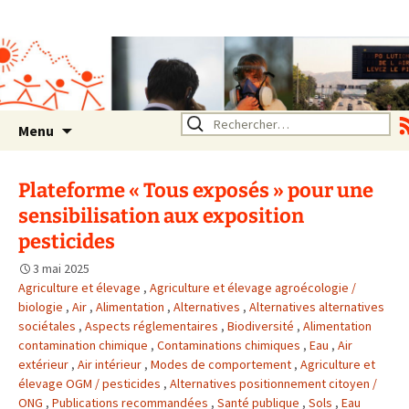
Association SERA Santé
Environnement Auvergne
Rhône Alpes
Un environnement sain pour
la santé de tous
Aller
Rechercher :
Menu
au
contenu
Plateforme « Tous exposés » pour une
sensibilisation aux exposition
pesticides
3 mai 2025
Agriculture et élevage
,
Agriculture et élevage agroécologie /
biologie
,
Air
,
Alimentation
,
Alternatives
,
Alternatives alternatives
sociétales
,
Aspects réglementaires
,
Biodiversité
,
Alimentation
contamination chimique
,
Contaminations chimiques
,
Eau
,
Air
extérieur
,
Air intérieur
,
Modes de comportement
,
Agriculture et
élevage OGM / pesticides
,
Alternatives positionnement citoyen /
ONG
,
Publications recommandées
,
Santé publique
,
Sols
,
Eau