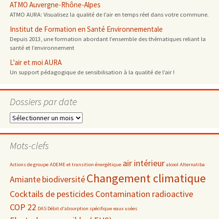
ATMO Auvergne-Rhône-Alpes
ATMO AURA: Visualisez la qualité de l’air en temps réel dans votre commune.
Institut de Formation en Santé Environnementale
Depuis 2013, une formation abordant l’ensemble des thématiques reliant la
santé et l’environnement
L'air et moi AURA
Un support pédagogique de sensibilisation à la qualité de l’air !
Dossiers par date
Dossiers
par
date
Mots-clefs
air intérieur
Actions de groupe
ADEME et transition énergétique
alcool
Alternatiba
Changement climatique
Amiante
biodiversité
Cocktails de pesticides
Contamination radioactive
COP 22
DAS Débit d'absorption spécifique
eaux usées