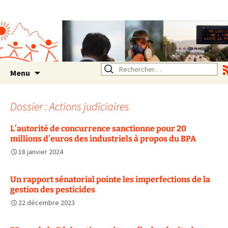
Association SERA Santé
Environnement Auvergne
Rhône Alpes
Un environnement sain pour
la santé de tous
Aller
Rechercher :
Menu
au
contenu
Dossier : Actions judiciaires
L’autorité de concurrence sanctionne pour 20
millions d’euros des industriels à propos du BPA
18 janvier 2024
Un rapport sénatorial pointe les imperfections de la
gestion des pesticides
22 décembre 2023