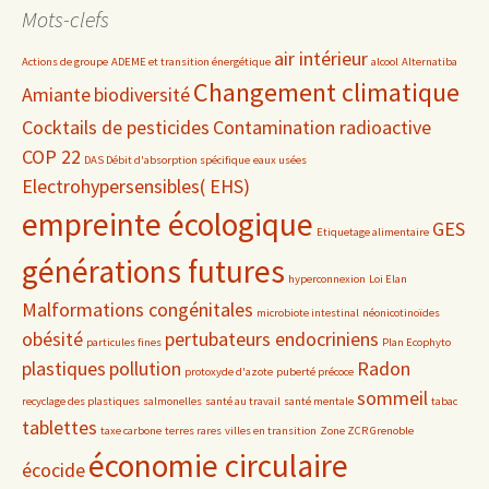
date
Mots-clefs
air intérieur
Actions de groupe
ADEME et transition énergétique
alcool
Alternatiba
Changement climatique
Amiante
biodiversité
Cocktails de pesticides
Contamination radioactive
COP 22
DAS Débit d'absorption spécifique
eaux usées
Electrohypersensibles( EHS)
empreinte écologique
GES
Etiquetage alimentaire
générations futures
hyperconnexion
Loi Elan
Malformations congénitales
microbiote intestinal
néonicotinoïdes
obésité
pertubateurs endocriniens
particules fines
Plan Ecophyto
plastiques
pollution
Radon
protoxyde d'azote
puberté précoce
sommeil
recyclage des plastiques
salmonelles
santé au travail
santé mentale
tabac
tablettes
taxe carbone
terres rares
villes en transition
Zone ZCR Grenoble
économie circulaire
écocide