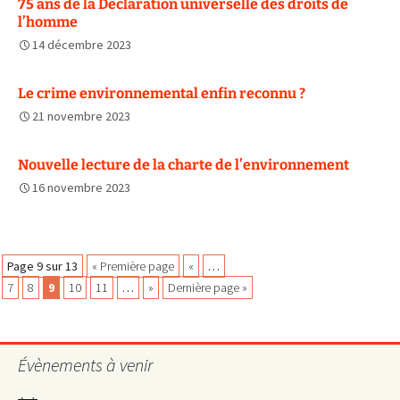
75 ans de la Déclaration universelle des droits de
l’homme
14 décembre 2023
Le crime environnemental enfin reconnu ?
21 novembre 2023
Nouvelle lecture de la charte de l’environnement
16 novembre 2023
Navigation
Page 9 sur 13
« Première page
«
…
7
8
9
10
11
…
»
Dernière page »
des
Évènements à venir
articles