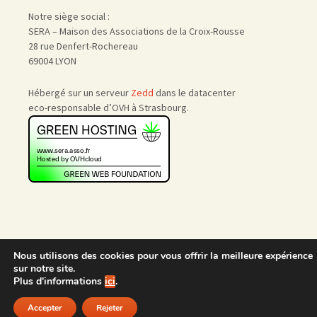
Notre siège social :
SERA – Maison des Associations de la Croix-Rousse
28 rue Denfert-Rochereau
69004 LYON
Hébergé sur un serveur
Zedd
dans le datacenter
eco-responsable d’OVH à Strasbourg.
Nous utilisons des cookies pour vous offrir la meilleure expérience
Accueil
|
Nous rejoindre
|
sur notre site.
Admin
Plus d'informations
ici
.
Accepter
Rejeter